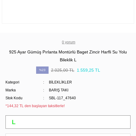
0 yorum
925 Ayar Gümüş Pırlanta Montürlü Baget Zincir Harfli Su Yolu
Bileklik L
2.025,00 TL
1.559,25 TL
%23
Kategori
BİLEKLİKLER
Marka
BARIŞ TAKI
Stok Kodu
SBL-117_47640
*144,32 TL den başlayan taksitlerle!