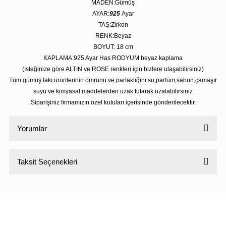
MADEN:Gümüş
AYAR:
925
Ayar
TAŞ:Zirkon
RENK:Beyaz
BOYUT: 18 cm
KAPLAMA:925 Ayar Has RODYUM beyaz kaplama
(İsteğinize göre ALTIN ve ROSE renkleri için bizlere ulaşabilirsiniz)
Tüm gümüş takı ürünlerinin ömrünü ve parlaklığını su,parfüm,sabun,çamaşır
suyu ve kimyasal maddelerden uzak tutarak uzatabilirsiniz
Siparişiniz firmamızın özel kutuları içerisinde gönderilecektir.
Yorumlar
Taksit Seçenekleri
Bu ürüne ilk yorumu siz yapın!
Yorum Yaz