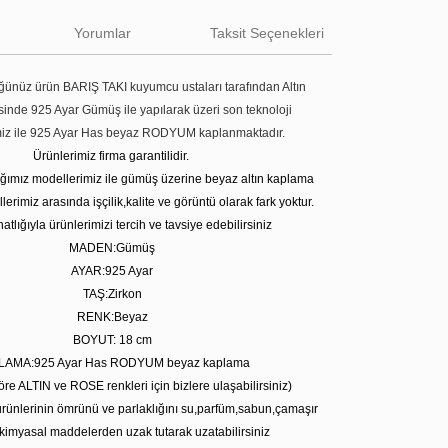
Yorumlar
Taksit Seçenekleri
ünüz ürün BARIŞ TAKI kuyumcu ustaları tarafından Altın
tesinde 925 Ayar Gümüş ile yapılarak üzeri son teknoloji
miz ile 925 Ayar Has beyaz RODYUM kaplanmaktadır.
Ürünlerimiz firma garantilidir.
tığımız modellerimiz ile gümüş üzerine beyaz altın kaplama
erimiz arasında işçilik,kalite ve görüntü olarak fark yoktur.
atlığıyla ürünlerimizi tercih ve tavsiye edebilirsiniz
MADEN:Gümüş
AYAR:925 Ayar
TAŞ:Zirkon
RENK:Beyaz
BOYUT: 18 cm
LAMA:925 Ayar Has RODYUM beyaz kaplama
öre ALTIN ve ROSE renkleri için bizlere ulaşabilirsiniz)
rünlerinin ömrünü ve parlaklığını su,parfüm,sabun,çamaşır
kimyasal maddelerden uzak tutarak uzatabilirsiniz