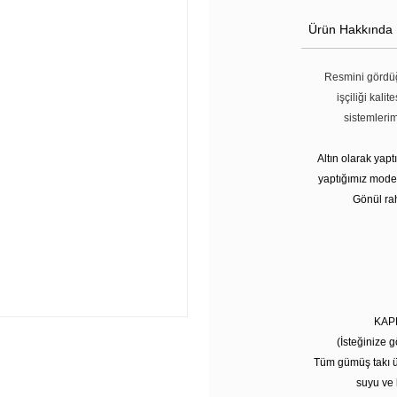
Ürün Hakkında
Resmini gördüğ
işçiliği kali
sistemleri
Altın olarak yap
yaptığımız modell
Gönül rah
KAP
(İsteğinize g
Tüm gümüş takı ü
suyu ve 