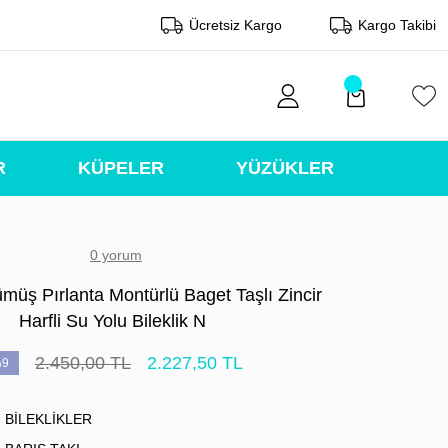
Ücretsiz Kargo
Kargo Takibi
R
KÜPELER
YÜZÜKLER
0 yorum
müş Pırlanta Montürlü Baget Taşlı Zincir
Harfli Su Yolu Bileklik N
2.450,00 TL
2.227,50 TL
9
BİLEKLİKLER