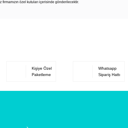
z firmamızın özel kutuları içerisinde gönderilecektir.
Bu ürüne ilk yorumu siz yapın!
Yorum Yaz
Kişiye Özel
Whatsapp
Paketleme
Sipariş Hattı