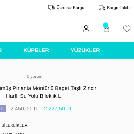
Ücretsiz Kargo
Kargo Takibi
R
KÜPELER
YÜZÜKLER
0 yorum
müş Pırlanta Montürlü Baget Taşlı Zincir
Harfli Su Yolu Bileklik L
2.450,00 TL
2.227,50 TL
9
BİLEKLİKLER