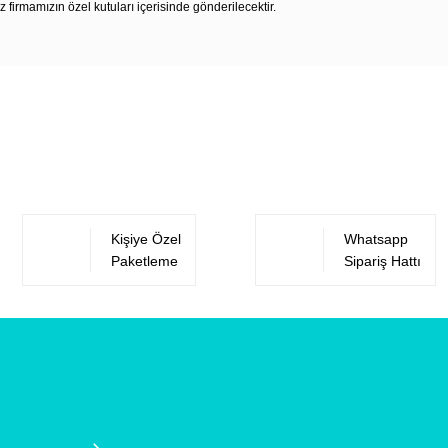
z firmamızın özel kutuları içerisinde gönderilecektir.
Bu ürüne ilk yorumu siz yapın!
Yorum Yaz
Kişiye Özel
Whatsapp
Paketleme
Sipariş Hattı