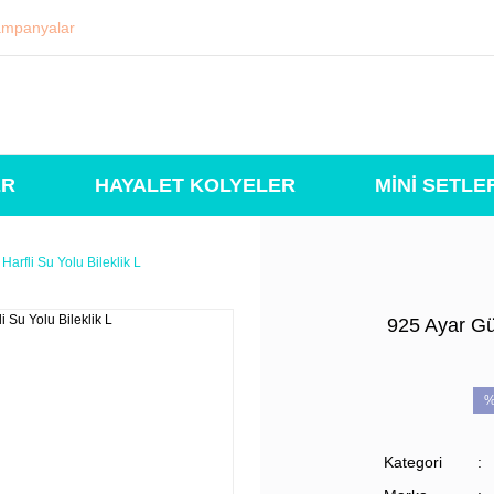
mpanyalar
ER
HAYALET KOLYELER
MİNİ SETLE
arfli Su Yolu Bileklik L
925 Ayar Gü
%
Kategori