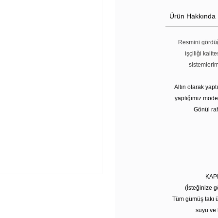
Ürün Hakkında
Resmini gördüğ
işçiliği kali
sistemleri
Altın olarak yap
yaptığımız modell
Gönül rah
KAP
(İsteğinize g
Tüm gümüş takı ü
suyu ve 