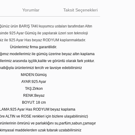
Yorumlar
Taksit Seçenekleri
ünüz ürün BARIŞ TAKI kuyumcu ustaları tarafından Altın
tesinde 925 Ayar Gümüş ile yapılarak üzeri son teknoloji
miz ile 925 Ayar Has beyaz RODYUM kaplanmaktadır.
Ürünlerimiz firma garantilidir.
tığımız modellerimiz ile gümüş üzerine beyaz altın kaplama
erimiz arasında işçilik,kalite ve görüntü olarak fark yoktur.
atlığıyla ürünlerimizi tercih ve tavsiye edebilirsiniz
MADEN:Gümüş
AYAR:925 Ayar
TAŞ:Zirkon
RENK:Beyaz
BOYUT: 18 cm
LAMA:925 Ayar Has RODYUM beyaz kaplama
öre ALTIN ve ROSE renkleri için bizlere ulaşabilirsiniz)
rünlerinin ömrünü ve parlaklığını su,parfüm,sabun,çamaşır
kimyasal maddelerden uzak tutarak uzatabilirsiniz