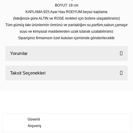
BOYUT: 18 cm
KAPLAMA:925 Ayar Has RODYUM beyaz kaplama
(İsteğinize göre ALTIN ve ROSE renkleri için bizlere ulaşabilirsiniz)
Tüm gümüş takı ürünlerinin ömrünü ve parlaklığını su,parfüm,sabun,çamaşır
suyu ve kimyasal maddelerden uzak tutarak uzatabilirsiniz
Siparişiniz firmamızın özel kutuları içerisinde gönderilecektir.
Yorumlar
Taksit Seçenekleri
Bu ürüne ilk yorumu siz yapın!
Yorum Yaz
Güvenli
Alışveriş