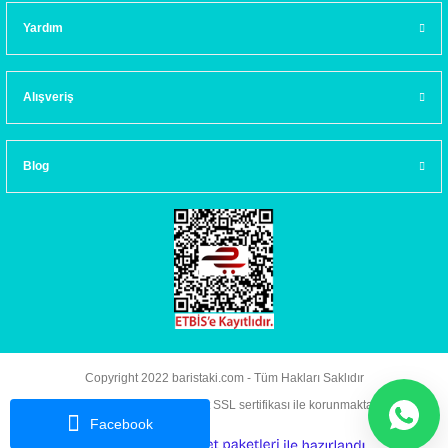
Yardım
Alışveriş
Blog
Copyright 2022 baristaki.com - Tüm Hakları Saklıdır
Kredi kartı bilgileriniz 256bit SSL sertifikası ile korunmaktadır.
Facebook
ideasoft
ile
e-