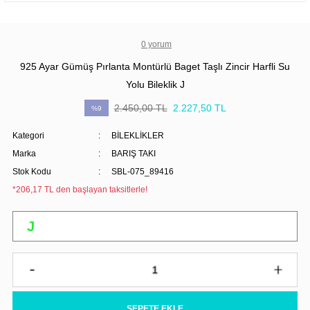
0 yorum
925 Ayar Gümüş Pırlanta Montürlü Baget Taşlı Zincir Harfli Su
Yolu Bileklik J
2.450,00 TL
2.227,50 TL
%9
Kategori
BİLEKLİKLER
Marka
BARIŞ TAKI
Stok Kodu
SBL-075_89416
*206,17 TL den başlayan taksitlerle!
SEPETE EKLE