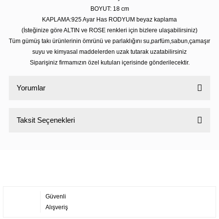
BOYUT: 18 cm
KAPLAMA:925 Ayar Has RODYUM beyaz kaplama
(İsteğinize göre ALTIN ve ROSE renkleri için bizlere ulaşabilirsiniz)
Tüm gümüş takı ürünlerinin ömrünü ve parlaklığını su,parfüm,sabun,çamaşır
suyu ve kimyasal maddelerden uzak tutarak uzatabilirsiniz
Siparişiniz firmamızın özel kutuları içerisinde gönderilecektir.
Yorumlar
Taksit Seçenekleri
Bu ürüne ilk yorumu siz yapın!
Yorum Yaz
Güvenli
Alışveriş