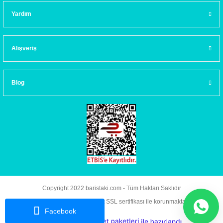
Yardım
Alışveriş
Blog
Copyright 2022 baristaki.com - Tüm Hakları Saklıdır
Kredi kartı bilgileriniz 256bit SSL sertifikası ile korunmaktadır.
Facebook
ideasoft
ile
e-