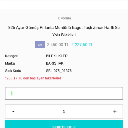
0 yorum
925 Ayar Gümüş Pırlanta Montürlü Baget Taşlı Zincir Harfli Su
Yolu Bileklik I
2.450,00 TL
2.227,50 TL
%9
Kategori
BİLEKLİKLER
Marka
BARIŞ TAKI
Stok Kodu
SBL-075_91376
*206,17 TL den başlayan taksitlerle!
SEPETE EKLE