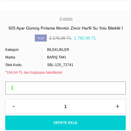
0 yorum
925 Ayar Gümüş Pırlanta Montür Zincir Harfli Su Yolu Bileklik İ
2.175,00 TL
1.782,00 TL
%18
Kategori
BİLEKLİKLER
Marka
BARIŞ TAKI
Stok Kodu
SBL-125_72741
*164,94 TL den başlayan taksitlerle!
SEPETE EKLE