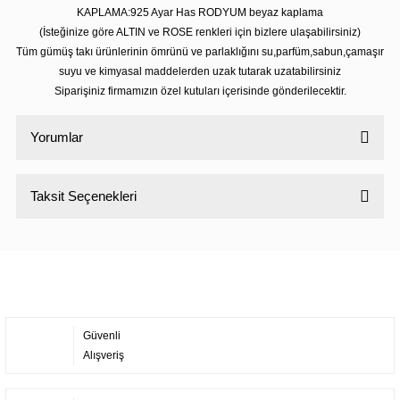
KAPLAMA:925 Ayar Has RODYUM beyaz kaplama
(İsteğinize göre ALTIN ve ROSE renkleri için bizlere ulaşabilirsiniz)
Tüm gümüş takı ürünlerinin ömrünü ve parlaklığını su,parfüm,sabun,çamaşır
suyu ve kimyasal maddelerden uzak tutarak uzatabilirsiniz
Siparişiniz firmamızın özel kutuları içerisinde gönderilecektir.
Yorumlar
Taksit Seçenekleri
Bu ürüne ilk yorumu siz yapın!
Yorum Yaz
Güvenli
Alışveriş