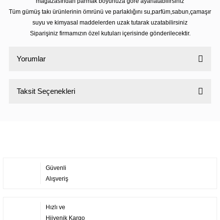
mağazasından parmak boyunuza göre ayarlatabilirsiniz
Tüm gümüş takı ürünlerinin ömrünü ve parlaklığını su,parfüm,sabun,çamaşır
suyu ve kimyasal maddelerden uzak tutarak uzatabilirsiniz
Siparişiniz firmamızın özel kutuları içerisinde gönderilecektir.
Yorumlar
Taksit Seçenekleri
Bu ürüne ilk yorumu siz yapın!
Yorum Yaz
Güvenli
Alışveriş
Hızlı ve
Hijyenik Kargo