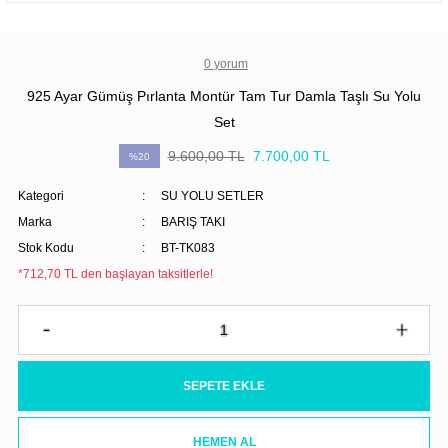
0 yorum
925 Ayar Gümüş Pırlanta Montür Tam Tur Damla Taşlı Su Yolu
Set
9.600,00 TL
7.700,00 TL
%20
Kategori
SU YOLU SETLER
Marka
BARIŞ TAKI
Stok Kodu
BT-TK083
*712,70 TL den başlayan taksitlerle!
SEPETE EKLE
HEMEN AL