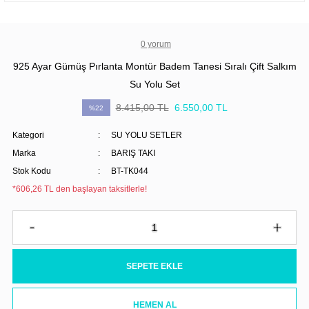
0 yorum
925 Ayar Gümüş Pırlanta Montür Badem Tanesi Sıralı Çift Salkım
Su Yolu Set
8.415,00 TL
6.550,00 TL
%22
Kategori
SU YOLU SETLER
Marka
BARIŞ TAKI
Stok Kodu
BT-TK044
*606,26 TL den başlayan taksitlerle!
SEPETE EKLE
HEMEN AL