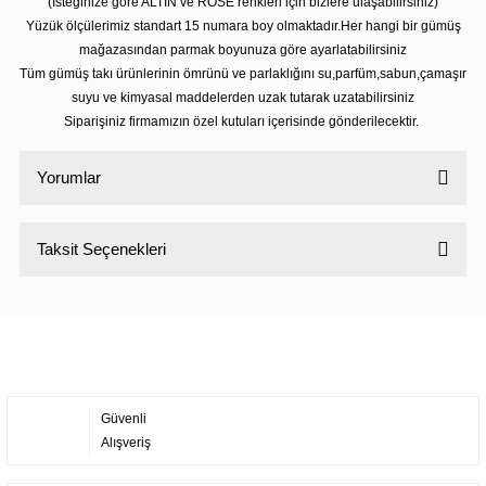
(İsteğinize göre ALTIN ve ROSE renkleri için bizlere ulaşabilirsiniz)
Yüzük ölçülerimiz standart 15 numara boy olmaktadır.Her hangi bir gümüş
mağazasından parmak boyunuza göre ayarlatabilirsiniz
Tüm gümüş takı ürünlerinin ömrünü ve parlaklığını su,parfüm,sabun,çamaşır
suyu ve kimyasal maddelerden uzak tutarak uzatabilirsiniz
Siparişiniz firmamızın özel kutuları içerisinde gönderilecektir.
Yorumlar
Taksit Seçenekleri
Bu ürüne ilk yorumu siz yapın!
Yorum Yaz
Güvenli
Alışveriş