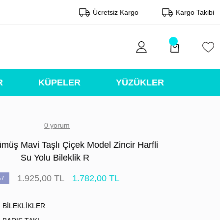
Ücretsiz Kargo
Kargo Takibi
R
KÜPELER
YÜZÜKLER
0 yorum
müş Mavi Taşlı Çiçek Model Zincir Harfli
Su Yolu Bileklik R
1.925,00 TL
1.782,00 TL
7
BİLEKLİKLER