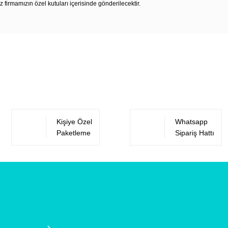
z firmamızın özel kutuları içerisinde gönderilecektir.
Bu ürüne ilk yorumu siz yapın!
Yorum Yaz
Kişiye Özel
Whatsapp
Paketleme
Sipariş Hattı