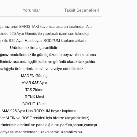
Yorumlar
Taksit Seçenekleri
ünüz ürün BARIŞ TAKI kuyumcu ustaları tarafından Altın
tesinde 925 Ayar Gümüş ile yapılarak üzeri son teknoloji
miz ile 925 Ayar Has beyaz RODYUM kaplanmaktadır.
Ürünlerimiz firma garantilidir.
tığımız modellerimiz ile gümüş üzerine beyaz altın kaplama
erimiz arasında işçilik,kalite ve görüntü olarak fark yoktur.
atlığıyla ürünlerimizi tercih ve tavsiye edebilirsiniz
MADEN:Gümüş
AYAR:
925
Ayar
TAŞ:Zirkon
RENK:Mavi
BOYUT: 18 cm
LAMA:925 Ayar Has RODYUM beyaz kaplama
öre ALTIN ve ROSE renkleri için bizlere ulaşabilirsiniz)
rünlerinin ömrünü ve parlaklığını su,parfüm,sabun,çamaşır
kimyasal maddelerden uzak tutarak uzatabilirsiniz