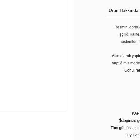
Ürün Hakkında
Resmini gördüğ
işçiliği kali
sistemleri
Altın olarak yap
yaptığımız modell
Gönül rah
KAP
(İsteğinize g
Tüm gümüş takı ü
suyu ve 