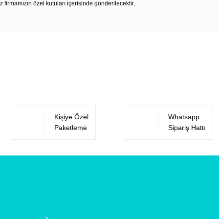
z firmamızın özel kutuları içerisinde gönderilecektir.
Bu ürüne ilk yorumu siz yapın!
Yorum Yaz
Kişiye Özel
Whatsapp
Paketleme
Sipariş Hattı