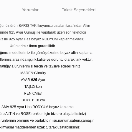
Yorumlar
Taksit Seçenekleri
ünüz ürün BARIŞ TAKI kuyumcu ustaları tarafından Altın
tesinde 925 Ayar Gümüş ile yapılarak üzeri son teknoloji
miz ile 925 Ayar Has beyaz RODYUM kaplanmaktadır.
Ürünlerimiz firma garantilidir.
tığımız modellerimiz ile gümüş üzerine beyaz altın kaplama
erimiz arasında işçilik,kalite ve görüntü olarak fark yoktur.
atlığıyla ürünlerimizi tercih ve tavsiye edebilirsiniz
MADEN:Gümüş
AYAR:
925
Ayar
TAŞ:Zirkon
RENK:Mavi
BOYUT: 18 cm
LAMA:925 Ayar Has RODYUM beyaz kaplama
öre ALTIN ve ROSE renkleri için bizlere ulaşabilirsiniz)
rünlerinin ömrünü ve parlaklığını su,parfüm,sabun,çamaşır
kimyasal maddelerden uzak tutarak uzatabilirsiniz