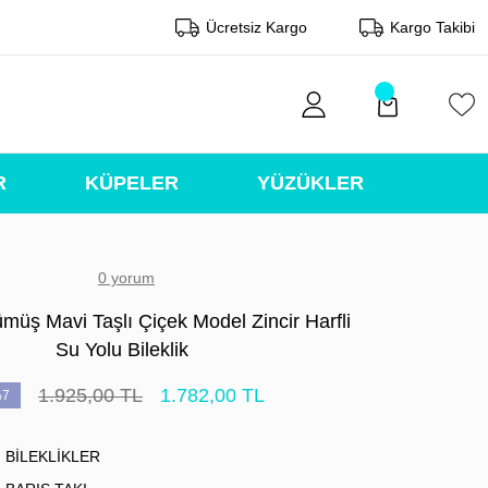
Ücretsiz Kargo
Kargo Takibi
R
KÜPELER
YÜZÜKLER
0 yorum
müş Mavi Taşlı Çiçek Model Zincir Harfli
Su Yolu Bileklik
1.925,00 TL
1.782,00 TL
7
BİLEKLİKLER