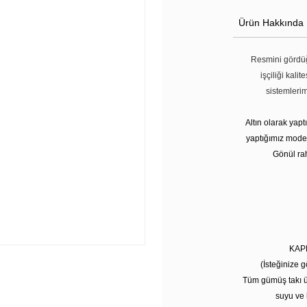
Ürün Hakkında
Resmini gördüğ
işçiliği kali
sistemleri
Altın olarak yap
yaptığımız modell
Gönül rah
KAP
(İsteğinize g
Tüm gümüş takı ü
suyu ve 