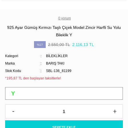
0 yorum
925 Ayar Gümüş Kırmızı Taşlı Çiçek Model Zincir Harfli Su Yolu
Bileklik Y
2.550,00 TL
2.116,13 TL
%17
Kategori
BİLEKLİKLER
Marka
BARIŞ TAKI
Stok Kodu
SBL-136_81199
*195,87 TL den başlayan taksitlerle!
SEPETE EKLE