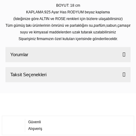
BOYUT: 18 cm
KAPLAMA:925 Ayar Has RODYUM beyaz kaplama
(İsteğinize göre ALTIN ve ROSE renkleri için bizlere ulaşabilirsiniz)
Tüm gümüş takı ürünlerinin ömrünü ve parlaklığını su,parfüm,sabun,çamaşır
suyu ve kimyasal maddelerden uzak tutarak uzatabilirsiniz
Siparişiniz firmamızın özel kutuları içerisinde gönderilecektir.
Yorumlar
Taksit Seçenekleri
Bu ürüne ilk yorumu siz yapın!
Yorum Yaz
Güvenli
Alışveriş