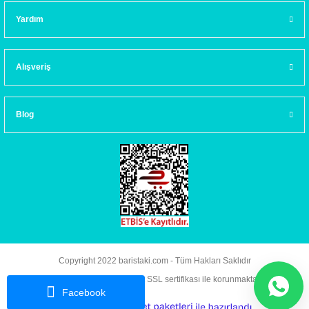
Yardım
Alışveriş
Blog
Copyright 2022 baristaki.com - Tüm Hakları Saklıdır
Kredi kartı bilgileriniz 256bit SSL sertifikası ile korunmaktadır.
Facebook
ideasoft
ile
e-