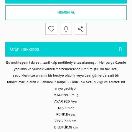
HEMEN AL
Ürün Hakkında
Bu muhteşem takı seti, zarif kalp motifleriyle tasarlanmıştır. Her parça özenle
yapılmış ve yüksek kaliteli malzemelerden üretilmiştir. Bu takı seti,
sevdiklerinize anlamlı bir hediye olabilir veya özel günlerde zarif bir
tamamlayıcı olarak kullanılabilir. Kalpli Su Yolu Takı Seti, şıklığı ve zarafeti bir
araya getiriyor.
MADEN:Gümüş
AYAR:925 Ayar
TAŞ:Zirkon
RENK:Beyaz
ZİNCİR:45 cm
BİLEKLİK:18 cm