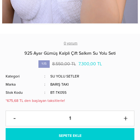
0 yorum
925 Ayar Gümüş Kalpli Çift Salkım Su Yolu Seti
8.550,00 TL
7.300,00 TL
%15
Kategori
SU YOLU SETLER
Marka
BARIŞ TAKI
Stok Kodu
BT-TK055
*675,68 TL den başlayan taksitlerle!
SEPETE EKLE