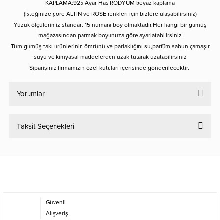
KAPLAMA:925 Ayar Has RODYUM beyaz kaplama
(İsteğinize göre ALTIN ve ROSE renkleri için bizlere ulaşabilirsiniz)
Yüzük ölçülerimiz standart 15 numara boy olmaktadır.Her hangi bir gümüş
mağazasından parmak boyunuza göre ayarlatabilirsiniz
Tüm gümüş takı ürünlerinin ömrünü ve parlaklığını su,parfüm,sabun,çamaşır
suyu ve kimyasal maddelerden uzak tutarak uzatabilirsiniz
Siparişiniz firmamızın özel kutuları içerisinde gönderilecektir.
Yorumlar
Taksit Seçenekleri
Bu ürüne ilk yorumu siz yapın!
Yorum Yaz
Güvenli
Alışveriş