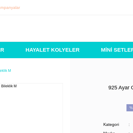
mpanyalar
ER
HAYALET KOLYELER
MİNİ SETLE
eklik M
925 Ayar G
%
Kategori