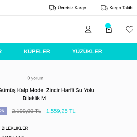
Ücretsiz Kargo
Kargo Takibi
R
KÜPELER
YÜZÜKLER
0 yorum
ümüş Kalp Model Zincir Harfli Su Yolu
Bileklik M
2.100,00 TL
1.559,25 TL
26
BİLEKLİKLER