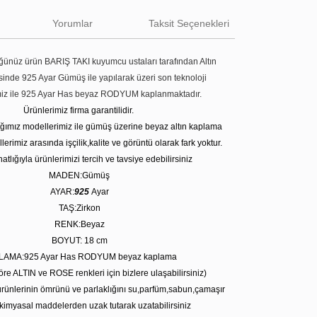
Yorumlar
Taksit Seçenekleri
ünüz ürün BARIŞ TAKI kuyumcu ustaları tarafından Altın
tesinde 925 Ayar Gümüş ile yapılarak üzeri son teknoloji
miz ile 925 Ayar Has beyaz RODYUM kaplanmaktadır.
Ürünlerimiz firma garantilidir.
tığımız modellerimiz ile gümüş üzerine beyaz altın kaplama
erimiz arasında işçilik,kalite ve görüntü olarak fark yoktur.
atlığıyla ürünlerimizi tercih ve tavsiye edebilirsiniz
MADEN:Gümüş
AYAR:
925
Ayar
TAŞ:Zirkon
RENK:Beyaz
BOYUT: 18 cm
LAMA:925 Ayar Has RODYUM beyaz kaplama
öre ALTIN ve ROSE renkleri için bizlere ulaşabilirsiniz)
rünlerinin ömrünü ve parlaklığını su,parfüm,sabun,çamaşır
kimyasal maddelerden uzak tutarak uzatabilirsiniz