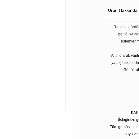
Ürün Hakkında
Resmini gördüğ
işçiliği kali
sistemleri
Altın olarak yap
yaptığımız modell
Gönül rah
KAP
(İsteğinize g
Tüm gümüş takı ü
suyu ve 