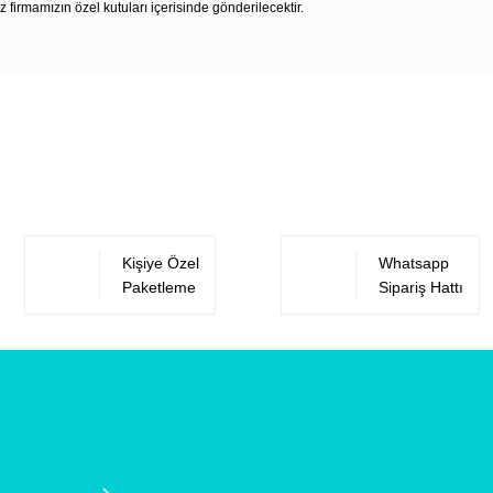
z firmamızın özel kutuları içerisinde gönderilecektir.
Bu ürüne ilk yorumu siz yapın!
Yorum Yaz
Kişiye Özel
Whatsapp
Paketleme
Sipariş Hattı