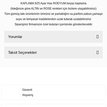
KAPLAMA:925 Ayar Has RODYUM beyaz kaplama
(İsteğinize göre ALTIN ve ROSE renkleri için bizlere ulaşabilirsiniz)
Tüm gümüş takı ürünlerinin ömrünü ve parlaklığını su,parfüm,sabun,çamaşır
suyu ve kimyasal maddelerden uzak tutarak uzatabilirsiniz
Siparişiniz firmamızın özel kutuları içerisinde gönderilecektir.
Yorumlar
Taksit Seçenekleri
Bu ürüne ilk yorumu siz yapın!
Yorum Yaz
Güvenli
Alışveriş