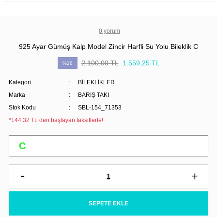
0 yorum
925 Ayar Gümüş Kalp Model Zincir Harfli Su Yolu Bileklik C
2.100,00 TL
1.559,25 TL
%26
Kategori
BİLEKLİKLER
Marka
BARIŞ TAKI
Stok Kodu
SBL-154_71353
*144,32 TL den başlayan taksitlerle!
SEPETE EKLE