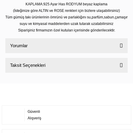
KAPLAMA:925 Ayar Has RODYUM beyaz kaplama
(İsteğinize göre ALTIN ve ROSE renkleri için bizlere ulaşabilirsiniz)
Tüm gümüş takı ürünlerinin ömrünü ve parlaklığını su,parfüm,sabun,çamaşır
suyu ve kimyasal maddelerden uzak tutarak uzatabilirsiniz
Siparişiniz firmamızın özel kutuları içerisinde gönderilecektir.
Yorumlar
Taksit Seçenekleri
Bu ürüne ilk yorumu siz yapın!
Yorum Yaz
Güvenli
Alışveriş