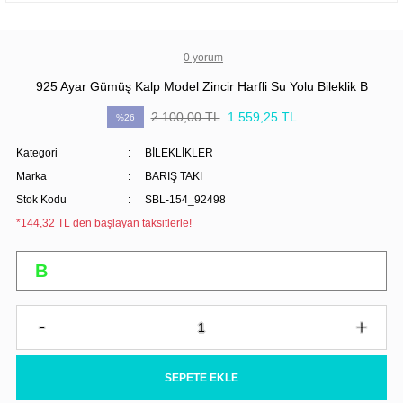
0 yorum
925 Ayar Gümüş Kalp Model Zincir Harfli Su Yolu Bileklik B
2.100,00 TL
1.559,25 TL
%26
Kategori
BİLEKLİKLER
Marka
BARIŞ TAKI
Stok Kodu
SBL-154_92498
*144,32 TL den başlayan taksitlerle!
SEPETE EKLE