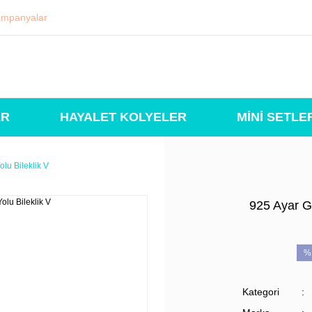
mpanyalar
ER
HAYALET KOLYELER
MİNİ SETLE
lu Bileklik V
925 Ayar G
%
Kategori