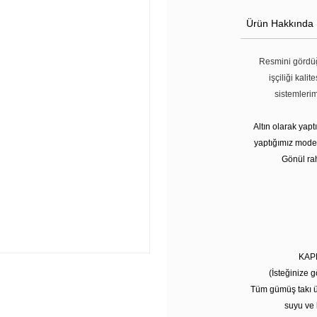
Ürün Hakkında
Resmini gördüğ
işçiliği kali
sistemleri
Altın olarak yap
yaptığımız modell
Gönül rah
KAP
(İsteğinize g
Tüm gümüş takı ü
suyu ve 