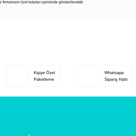
z firmamızın özel kutuları içerisinde gönderilecektir.
Bu ürüne ilk yorumu siz yapın!
Yorum Yaz
Kişiye Özel
Whatsapp
Paketleme
Sipariş Hattı