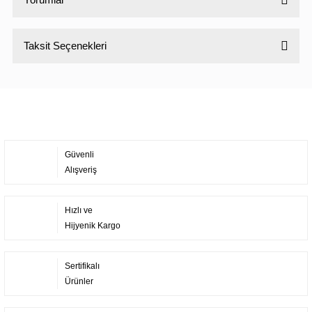
Taksit Seçenekleri
Bu ürüne ilk yorumu siz yapın!
Yorum Yaz
Güvenli
Alışveriş
Hızlı ve
Hijyenik Kargo
Sertifikalı
Ürünler