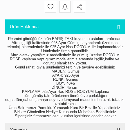
Ürün Hakkında
Resmini gördüğünüz ürün BARIŞ TAKI kuyumcu ustaları tarafından 
Altın işçiliği kalitesinde 925 Ayar Gümüş ile yapılarak üzeri son 
teknoloji sistemlerimiz ile 925 Ayar Has RODYUM İle kaplanmaktadır.
 Ürünlerimiz firma garantilidir. 
 Altın olarak yaptığımız modellerimiz ile gümüş üzerine RODYUM 
ROSE kaplama yaptığımız modellerimiz arasında işçilik,kalite ve 
görüntü olarak fark yoktur.
 Gönül rahatlığıyla ürünlerimizi tercih ve tavsiye edebilirsiniz 
 MADEN: Gümüş
 AYAR: 925 Ayar
 RENK: Gümüş
 BOY: 40+5
ZİNCİR: 45 cm 
 KAPLAMA:925 Ayar Has ROSE RODYUM kaplama
 Tüm gümüş takı ürünlerinin ömrünü ve parlaklığını 
su,parfüm,sabun,çamaşır suyu ve kimyasal maddelerden uzak tutarak 
uzatabilirsiniz
 Ürün Bakımınızı Pamuklu Yumuşak Kuru Bir Bez İle Yapabilirsiniz. 
Birlikte Gönderilen Hediye Kutusunda Muhafaza Edebilirsiniz
 Siparişiniz firmamızın özel kutuları içerisinde gönderilecektir.
Yorumlar