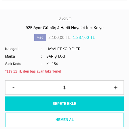
0 yorum
925 Ayar Gümüş J Harfli Hayalet İnci Kolye
2.100,00 TL
1.287,00 TL
%39
Kategori
HAYALET KOLYELER
Marka
BARIŞ TAKI
Stok Kodu
KL-154
*119,12 TL den başlayan taksitlerle!
SEPETE EKLE
HEMEN AL