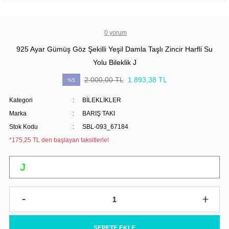
0 yorum
925 Ayar Gümüş Göz Şekilli Yeşil Damla Taşlı Zincir Harfli Su
Yolu Bileklik J
2.000,00 TL
1.893,38 TL
%5
Kategori
BİLEKLİKLER
Marka
BARIŞ TAKI
Stok Kodu
SBL-093_67184
*175,25 TL den başlayan taksitlerle!
SEPETE EKLE