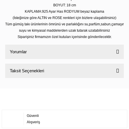
BOYUT: 18 cm
KAPLAMA:925 Ayar Has RODYUM beyaz kaplama
(İsteğinize göre ALTIN ve ROSE renkleri için bizlere ulaşabilirsiniz)
Tüm gümüş takı ürünlerinin ömrünü ve parlaklığını su,parfüm,sabun,çamaşır
suyu ve kimyasal maddelerden uzak tutarak uzatabilirsiniz
Siparişiniz firmamızın özel kutuları içerisinde gönderilecektir.
Yorumlar
Taksit Seçenekleri
Bu ürüne ilk yorumu siz yapın!
Yorum Yaz
Güvenli
Alışveriş