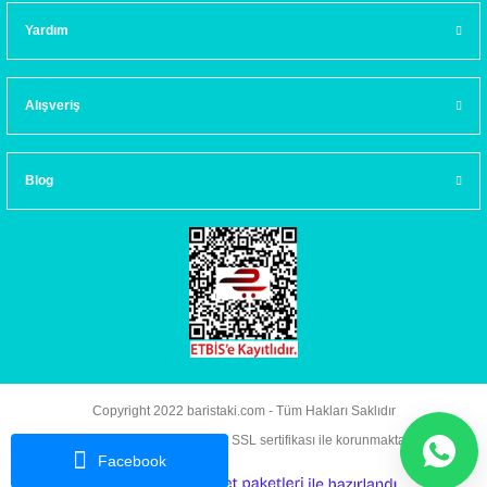
Yardım
Alışveriş
Blog
Copyright 2022 baristaki.com - Tüm Hakları Saklıdır
Kredi kartı bilgileriniz 256bit SSL sertifikası ile korunmaktadır.
Facebook
ideasoft
ile
e-