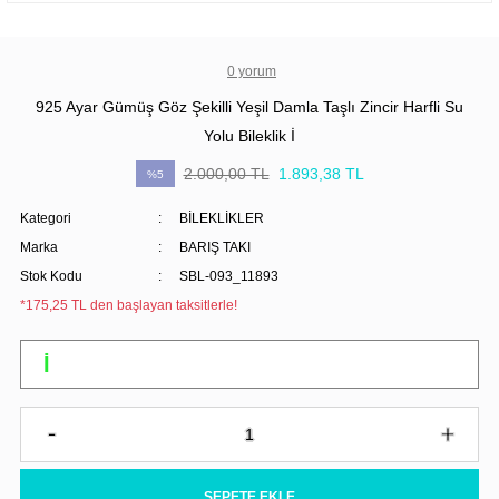
0 yorum
925 Ayar Gümüş Göz Şekilli Yeşil Damla Taşlı Zincir Harfli Su
Yolu Bileklik İ
2.000,00 TL
1.893,38 TL
%5
Kategori
BİLEKLİKLER
Marka
BARIŞ TAKI
Stok Kodu
SBL-093_11893
*175,25 TL den başlayan taksitlerle!
SEPETE EKLE