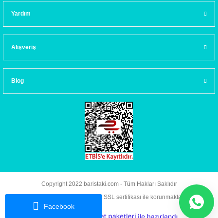
Yardım
Alışveriş
Blog
Copyright 2022 baristaki.com - Tüm Hakları Saklıdır
Kredi kartı bilgileriniz 256bit SSL sertifikası ile korunmaktadır.
Facebook
ideasoft
ile
e-