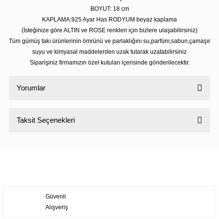
BOYUT: 18 cm
KAPLAMA:925 Ayar Has RODYUM beyaz kaplama
(İsteğinize göre ALTIN ve ROSE renkleri için bizlere ulaşabilirsiniz)
Tüm gümüş takı ürünlerinin ömrünü ve parlaklığını su,parfüm,sabun,çamaşır
suyu ve kimyasal maddelerden uzak tutarak uzatabilirsiniz
Siparişiniz firmamızın özel kutuları içerisinde gönderilecektir.
Yorumlar
Taksit Seçenekleri
Bu ürüne ilk yorumu siz yapın!
Yorum Yaz
Güvenli
Alışveriş