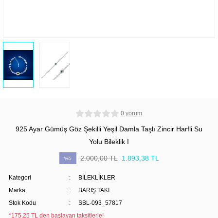
0 yorum
925 Ayar Gümüş Göz Şekilli Yeşil Damla Taşlı Zincir Harfli Su
Yolu Bileklik I
2.000,00 TL
1.893,38 TL
%5
Kategori
BİLEKLİKLER
Marka
BARIŞ TAKI
Stok Kodu
SBL-093_57817
*175,25 TL den başlayan taksitlerle!