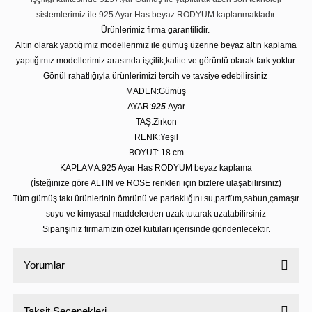
sistemlerimiz ile 925 Ayar Has beyaz RODYUM kaplanmaktadır.
Ürünlerimiz firma garantilidir.
Altın olarak yaptığımız modellerimiz ile gümüş üzerine beyaz altın kaplama
yaptığımız modellerimiz arasında işçilik,kalite ve görüntü olarak fark yoktur.
Gönül rahatlığıyla ürünlerimizi tercih ve tavsiye edebilirsiniz
MADEN:Gümüş
AYAR:
925
Ayar
TAŞ:Zirkon
RENK:Yeşil
BOYUT: 18 cm
KAPLAMA:925 Ayar Has RODYUM beyaz kaplama
(İsteğinize göre ALTIN ve ROSE renkleri için bizlere ulaşabilirsiniz)
Tüm gümüş takı ürünlerinin ömrünü ve parlaklığını su,parfüm,sabun,çamaşır
suyu ve kimyasal maddelerden uzak tutarak uzatabilirsiniz
Siparişiniz firmamızın özel kutuları içerisinde gönderilecektir.
Yorumlar
Taksit Seçenekleri