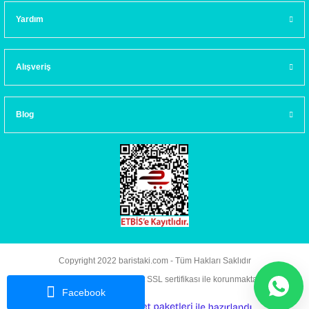
Yardım
Alışveriş
Blog
Copyright 2022 baristaki.com - Tüm Hakları Saklıdır
Kredi kartı bilgileriniz 256bit SSL sertifikası ile korunmaktadır.
Facebook
ideasoft
ile
e-