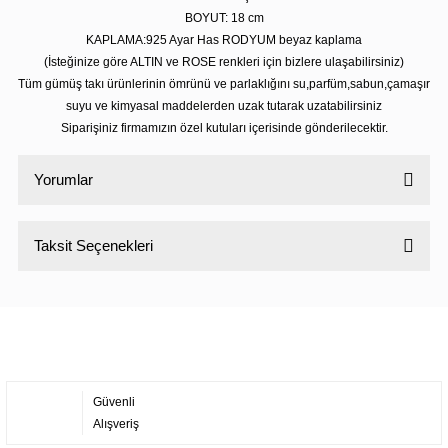
BOYUT: 18 cm
KAPLAMA:925 Ayar Has RODYUM beyaz kaplama
(İsteğinize göre ALTIN ve ROSE renkleri için bizlere ulaşabilirsiniz)
Tüm gümüş takı ürünlerinin ömrünü ve parlaklığını su,parfüm,sabun,çamaşır
suyu ve kimyasal maddelerden uzak tutarak uzatabilirsiniz
Siparişiniz firmamızın özel kutuları içerisinde gönderilecektir.
Yorumlar
Taksit Seçenekleri
Bu ürüne ilk yorumu siz yapın!
Yorum Yaz
Güvenli
Alışveriş