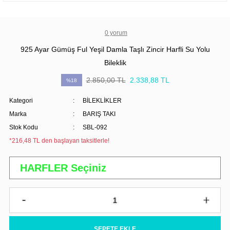
0 yorum
925 Ayar Gümüş Ful Yeşil Damla Taşlı Zincir Harfli Su Yolu
Bileklik
2.850,00 TL
2.338,88 TL
%18
Kategori
BİLEKLİKLER
Marka
BARIŞ TAKI
Stok Kodu
SBL-092
*216,48 TL den başlayan taksitlerle!
SEPETE EKLE