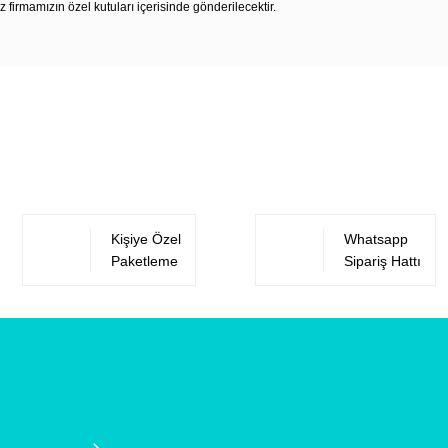
z firmamızın özel kutuları içerisinde gönderilecektir.
Bu ürüne ilk yorumu siz yapın!
Yorum Yaz
Kişiye Özel
Whatsapp
Paketleme
Sipariş Hattı