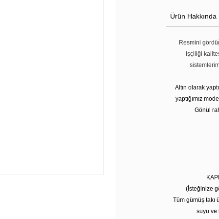
Ürün Hakkında
Resmini gördüğ
işçiliği kali
sistemleri
Altın olarak yap
yaptığımız modell
Gönül rah
KAP
(İsteğinize g
Tüm gümüş takı ü
suyu ve 