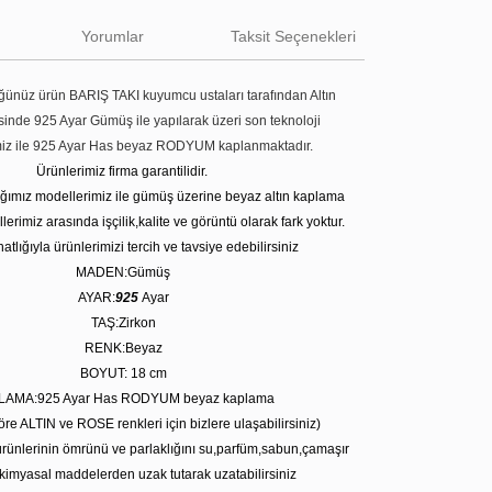
Yorumlar
Taksit Seçenekleri
ünüz ürün BARIŞ TAKI kuyumcu ustaları tarafından Altın
tesinde 925 Ayar Gümüş ile yapılarak üzeri son teknoloji
miz ile 925 Ayar Has beyaz RODYUM kaplanmaktadır.
Ürünlerimiz firma garantilidir.
tığımız modellerimiz ile gümüş üzerine beyaz altın kaplama
erimiz arasında işçilik,kalite ve görüntü olarak fark yoktur.
atlığıyla ürünlerimizi tercih ve tavsiye edebilirsiniz
MADEN:Gümüş
AYAR:
925
Ayar
TAŞ:Zirkon
RENK:Beyaz
BOYUT: 18 cm
LAMA:925 Ayar Has RODYUM beyaz kaplama
öre ALTIN ve ROSE renkleri için bizlere ulaşabilirsiniz)
rünlerinin ömrünü ve parlaklığını su,parfüm,sabun,çamaşır
kimyasal maddelerden uzak tutarak uzatabilirsiniz