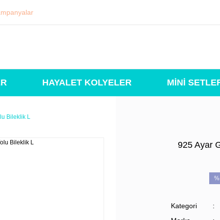
mpanyalar
ER
HAYALET KOLYELER
MİNİ SETLE
u Bileklik L
925 Ayar G
%
Kategori