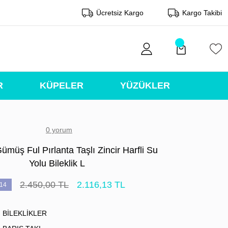
Ücretsiz Kargo
Kargo Takibi
R
KÜPELER
YÜZÜKLER
0 yorum
ümüş Ful Pırlanta Taşlı Zincir Harfli Su
Yolu Bileklik L
2.450,00 TL
2.116,13 TL
14
BİLEKLİKLER