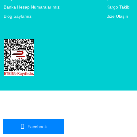
Banka Hesap Numaralarımız
Kargo Takibi
Blog Sayfamız
Bize Ulaşın
Facebook