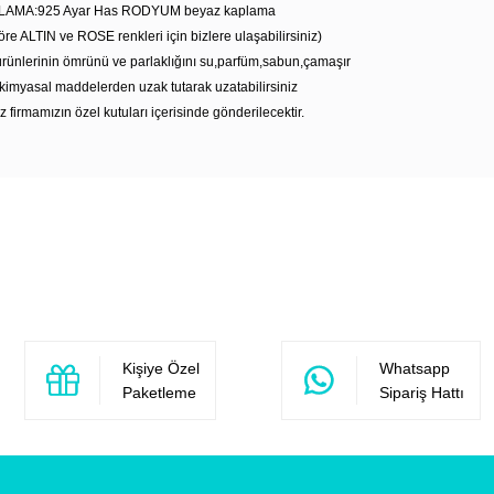
LAMA:925 Ayar Has RODYUM beyaz kaplama
öre ALTIN ve ROSE renkleri için bizlere ulaşabilirsiniz)
rünlerinin ömrünü ve parlaklığını su,parfüm,sabun,çamaşır
kimyasal maddelerden uzak tutarak uzatabilirsiniz
z firmamızın özel kutuları içerisinde gönderilecektir.
Bu ürüne ilk yorumu siz yapın!
Yorum Yaz
Kişiye Özel
Whatsapp
Paketleme
Sipariş Hattı