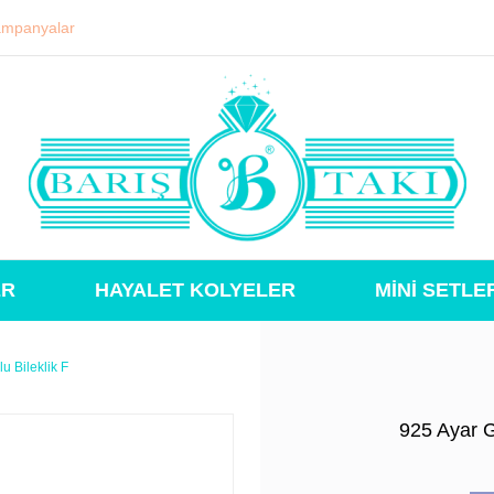
mpanyalar
ER
HAYALET KOLYELER
MİNİ SETLE
u Bileklik F
925 Ayar G