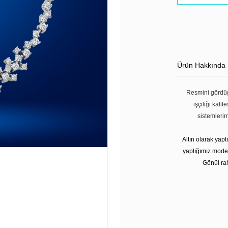
Ürün Hakkında
Resmini gördüğ
işçiliği kali
sistemleri
Altın olarak yap
yaptığımız modell
Gönül rah