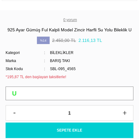
0 yorum
925 Ayar Gümüş Ful Kalpli Model Zincir Harfli Su Yolu Bileklik U
2.450,00 TL
2.116,13 TL
%14
Kategori
BİLEKLİKLER
Marka
BARIŞ TAKI
Stok Kodu
SBL-095_4565
*195,87 TL den başlayan taksitlerle!
SEPETE EKLE