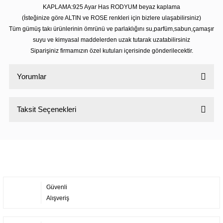
KAPLAMA:925 Ayar Has RODYUM beyaz kaplama
(İsteğinize göre ALTIN ve ROSE renkleri için bizlere ulaşabilirsiniz)
Tüm gümüş takı ürünlerinin ömrünü ve parlaklığını su,parfüm,sabun,çamaşır
suyu ve kimyasal maddelerden uzak tutarak uzatabilirsiniz
Siparişiniz firmamızın özel kutuları içerisinde gönderilecektir.
Yorumlar
Taksit Seçenekleri
Bu ürüne ilk yorumu siz yapın!
Yorum Yaz
Güvenli
Alışveriş