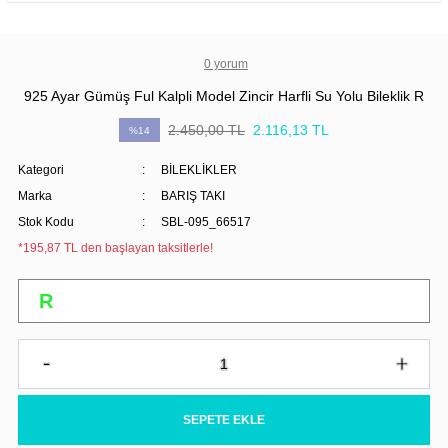
0 yorum
925 Ayar Gümüş Ful Kalpli Model Zincir Harfli Su Yolu Bileklik R
2.450,00 TL
2.116,13 TL
%14
Kategori
BİLEKLİKLER
Marka
BARIŞ TAKI
Stok Kodu
SBL-095_66517
*195,87 TL den başlayan taksitlerle!
SEPETE EKLE