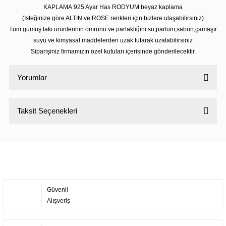
KAPLAMA:925 Ayar Has RODYUM beyaz kaplama
(İsteğinize göre ALTIN ve ROSE renkleri için bizlere ulaşabilirsiniz)
Tüm gümüş takı ürünlerinin ömrünü ve parlaklığını su,parfüm,sabun,çamaşır
suyu ve kimyasal maddelerden uzak tutarak uzatabilirsiniz
Siparişiniz firmamızın özel kutuları içerisinde gönderilecektir.
Yorumlar
Taksit Seçenekleri
Bu ürüne ilk yorumu siz yapın!
Yorum Yaz
Güvenli
Alışveriş