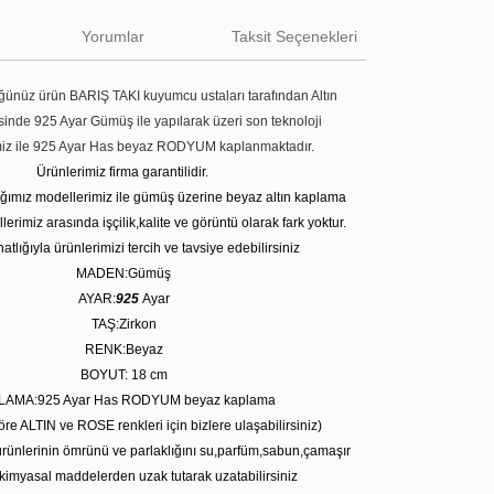
Yorumlar
Taksit Seçenekleri
ünüz ürün BARIŞ TAKI kuyumcu ustaları tarafından Altın
tesinde 925 Ayar Gümüş ile yapılarak üzeri son teknoloji
miz ile 925 Ayar Has beyaz RODYUM kaplanmaktadır.
Ürünlerimiz firma garantilidir.
tığımız modellerimiz ile gümüş üzerine beyaz altın kaplama
erimiz arasında işçilik,kalite ve görüntü olarak fark yoktur.
atlığıyla ürünlerimizi tercih ve tavsiye edebilirsiniz
MADEN:Gümüş
AYAR:
925
Ayar
TAŞ:Zirkon
RENK:Beyaz
BOYUT: 18 cm
LAMA:925 Ayar Has RODYUM beyaz kaplama
öre ALTIN ve ROSE renkleri için bizlere ulaşabilirsiniz)
rünlerinin ömrünü ve parlaklığını su,parfüm,sabun,çamaşır
kimyasal maddelerden uzak tutarak uzatabilirsiniz