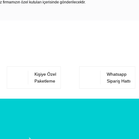
z firmamızın özel kutuları içerisinde gönderilecektir.
Bu ürüne ilk yorumu siz yapın!
Yorum Yaz
Kişiye Özel
Whatsapp
Paketleme
Sipariş Hattı