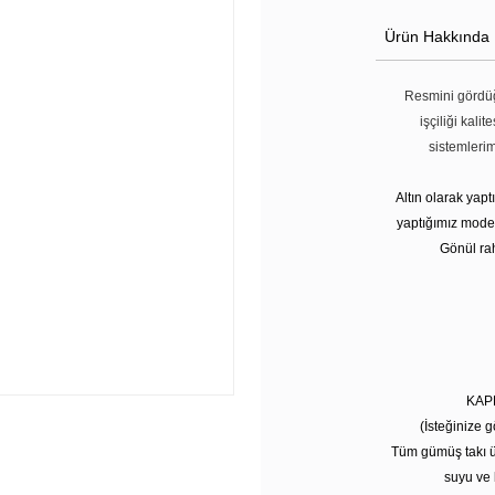
Ürün Hakkında
Resmini gördüğ
işçiliği kali
sistemleri
Altın olarak yap
yaptığımız modell
Gönül rah
KAP
(İsteğinize g
Tüm gümüş takı ü
suyu ve 