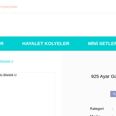
mpanyalar
ER
HAYALET KOLYELER
MİNİ SETLE
Bileklik U
925 Ayar Gü
%
Kategori