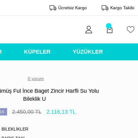
Ücretsiz Kargo
Kargo Takibi
R
KÜPELER
YÜZÜKLER
0 yorum
müş Ful İnce Baget Zincir Harfli Su Yolu
Bileklik U
2.450,00 TL
2.116,13 TL
14
BİLEKLİKLER