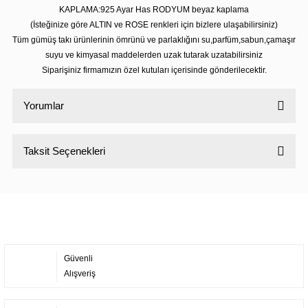
KAPLAMA:925 Ayar Has RODYUM beyaz kaplama
(İsteğinize göre ALTIN ve ROSE renkleri için bizlere ulaşabilirsiniz)
Tüm gümüş takı ürünlerinin ömrünü ve parlaklığını su,parfüm,sabun,çamaşır
suyu ve kimyasal maddelerden uzak tutarak uzatabilirsiniz
Siparişiniz firmamızın özel kutuları içerisinde gönderilecektir.
Yorumlar
Taksit Seçenekleri
Bu ürüne ilk yorumu siz yapın!
Yorum Yaz
Güvenli
Alışveriş