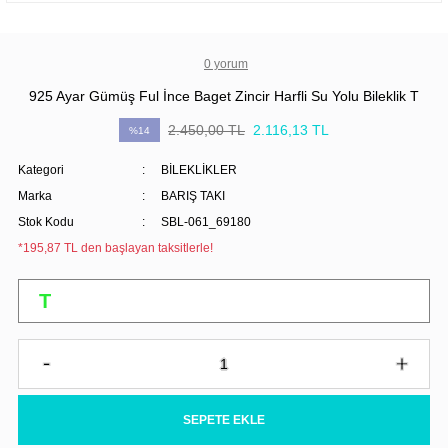
0 yorum
925 Ayar Gümüş Ful İnce Baget Zincir Harfli Su Yolu Bileklik T
2.450,00 TL
2.116,13 TL
%14
Kategori
BİLEKLİKLER
Marka
BARIŞ TAKI
Stok Kodu
SBL-061_69180
*195,87 TL den başlayan taksitlerle!
SEPETE EKLE