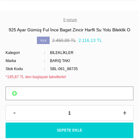
0 yorum
925 Ayar Gümüş Ful İnce Baget Zincir Harfli Su Yolu Bileklik O
2.450,00 TL
2.116,13 TL
%14
Kategori
BİLEKLİKLER
Marka
BARIŞ TAKI
Stok Kodu
SBL-061_88735
*195,87 TL den başlayan taksitlerle!
SEPETE EKLE