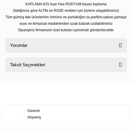
KAPLAMA:925 Ayar Has RODYUM beyaz kaplama
(İsteğinize göre ALTIN ve ROSE renkleri için bizlere ulaşabilirsiniz)
Tüm gümüş takı ürünlerinin ömrünü ve parlaklığını su,parfüm,sabun,çamaşır
suyu ve kimyasal maddelerden uzak tutarak uzatabilirsiniz
Siparişiniz firmamızın özel kutuları içerisinde gönderilecektir.
Yorumlar
Taksit Seçenekleri
Bu ürüne ilk yorumu siz yapın!
Yorum Yaz
Güvenli
Alışveriş