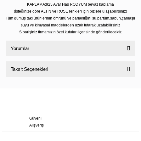
KAPLAMA:925 Ayar Has RODYUM beyaz kaplama
(İsteğinize göre ALTIN ve ROSE renkleri için bizlere ulaşabilirsiniz)
Tüm gümüş takı ürünlerinin ömrünü ve parlaklığını su,parfüm,sabun,çamaşır
suyu ve kimyasal maddelerden uzak tutarak uzatabilirsiniz
Siparişiniz firmamızın özel kutuları içerisinde gönderilecektir.
Yorumlar
Taksit Seçenekleri
Bu ürüne ilk yorumu siz yapın!
Yorum Yaz
Güvenli
Alışveriş