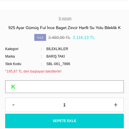
0 yorum
925 Ayar Gümüş Ful İnce Baget Zincir Harfli Su Yolu Bileklik K
2.450,00 TL
2.116,13 TL
%14
Kategori
BİLEKLİKLER
Marka
BARIŞ TAKI
Stok Kodu
SBL-061_7886
*195,87 TL den başlayan taksitlerle!
SEPETE EKLE