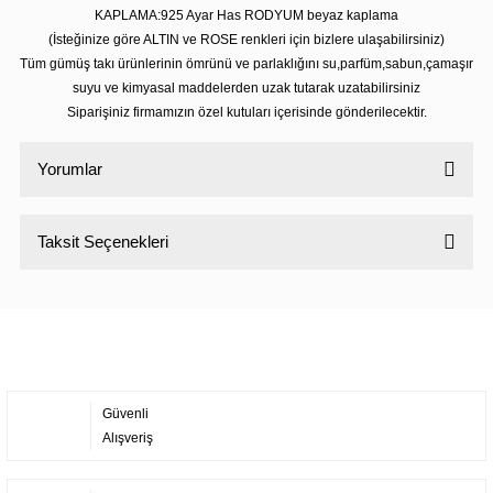
KAPLAMA:925 Ayar Has RODYUM beyaz kaplama
(İsteğinize göre ALTIN ve ROSE renkleri için bizlere ulaşabilirsiniz)
Tüm gümüş takı ürünlerinin ömrünü ve parlaklığını su,parfüm,sabun,çamaşır
suyu ve kimyasal maddelerden uzak tutarak uzatabilirsiniz
Siparişiniz firmamızın özel kutuları içerisinde gönderilecektir.
Yorumlar
Taksit Seçenekleri
Bu ürüne ilk yorumu siz yapın!
Yorum Yaz
Güvenli
Alışveriş