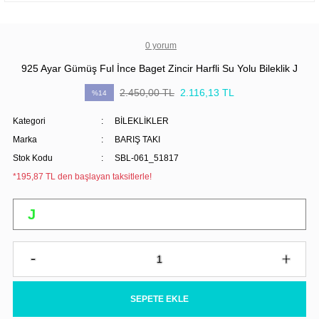
0 yorum
925 Ayar Gümüş Ful İnce Baget Zincir Harfli Su Yolu Bileklik J
2.450,00 TL
2.116,13 TL
%14
Kategori
BİLEKLİKLER
Marka
BARIŞ TAKI
Stok Kodu
SBL-061_51817
*195,87 TL den başlayan taksitlerle!
SEPETE EKLE