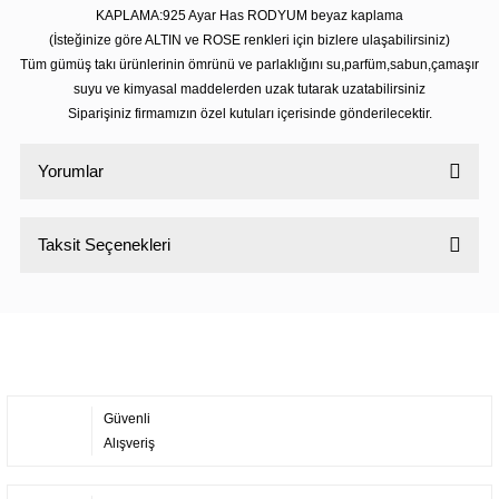
KAPLAMA:925 Ayar Has RODYUM beyaz kaplama
(İsteğinize göre ALTIN ve ROSE renkleri için bizlere ulaşabilirsiniz)
Tüm gümüş takı ürünlerinin ömrünü ve parlaklığını su,parfüm,sabun,çamaşır
suyu ve kimyasal maddelerden uzak tutarak uzatabilirsiniz
Siparişiniz firmamızın özel kutuları içerisinde gönderilecektir.
Yorumlar
Taksit Seçenekleri
Bu ürüne ilk yorumu siz yapın!
Yorum Yaz
Güvenli
Alışveriş