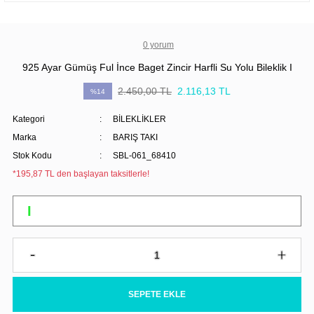
0 yorum
925 Ayar Gümüş Ful İnce Baget Zincir Harfli Su Yolu Bileklik I
2.450,00 TL
2.116,13 TL
%14
Kategori
BİLEKLİKLER
Marka
BARIŞ TAKI
Stok Kodu
SBL-061_68410
*195,87 TL den başlayan taksitlerle!
SEPETE EKLE