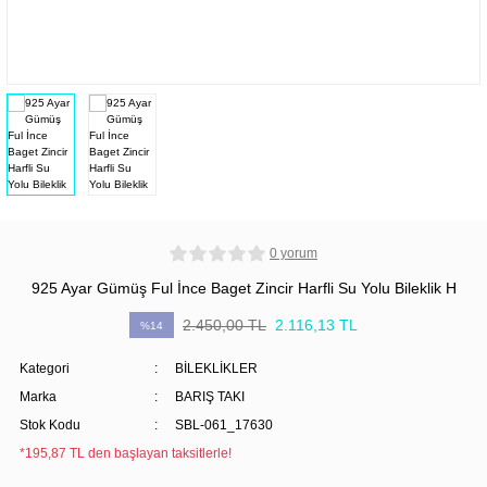
0 yorum
925 Ayar Gümüş Ful İnce Baget Zincir Harfli Su Yolu Bileklik H
2.450,00 TL
2.116,13 TL
%14
Kategori
BİLEKLİKLER
Marka
BARIŞ TAKI
Stok Kodu
SBL-061_17630
*195,87 TL den başlayan taksitlerle!