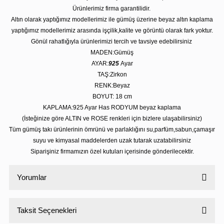
Ürünlerimiz firma garantilidir.
Altın olarak yaptığımız modellerimiz ile gümüş üzerine beyaz altın kaplama
yaptığımız modellerimiz arasında işçilik,kalite ve görüntü olarak fark yoktur.
Gönül rahatlığıyla ürünlerimizi tercih ve tavsiye edebilirsiniz
MADEN:Gümüş
AYAR:
925
Ayar
TAŞ:Zirkon
RENK:Beyaz
BOYUT: 18 cm
KAPLAMA:925 Ayar Has RODYUM beyaz kaplama
(İsteğinize göre ALTIN ve ROSE renkleri için bizlere ulaşabilirsiniz)
Tüm gümüş takı ürünlerinin ömrünü ve parlaklığını su,parfüm,sabun,çamaşır
suyu ve kimyasal maddelerden uzak tutarak uzatabilirsiniz
Siparişiniz firmamızın özel kutuları içerisinde gönderilecektir.
Yorumlar
Taksit Seçenekleri
Bu ürüne ilk yorumu siz yapın!