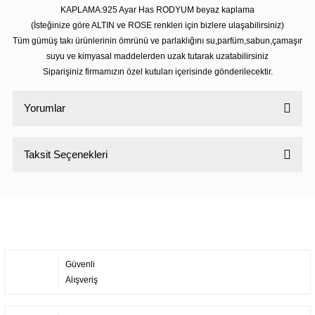
KAPLAMA:925 Ayar Has RODYUM beyaz kaplama
(İsteğinize göre ALTIN ve ROSE renkleri için bizlere ulaşabilirsiniz)
Tüm gümüş takı ürünlerinin ömrünü ve parlaklığını su,parfüm,sabun,çamaşır
suyu ve kimyasal maddelerden uzak tutarak uzatabilirsiniz
Siparişiniz firmamızın özel kutuları içerisinde gönderilecektir.
Yorumlar
Taksit Seçenekleri
Bu ürüne ilk yorumu siz yapın!
Yorum Yaz
Güvenli
Alışveriş