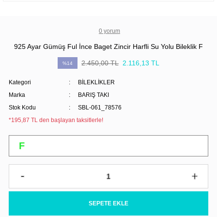
0 yorum
925 Ayar Gümüş Ful İnce Baget Zincir Harfli Su Yolu Bileklik F
2.450,00 TL
2.116,13 TL
%14
Kategori
BİLEKLİKLER
Marka
BARIŞ TAKI
Stok Kodu
SBL-061_78576
*195,87 TL den başlayan taksitlerle!
SEPETE EKLE