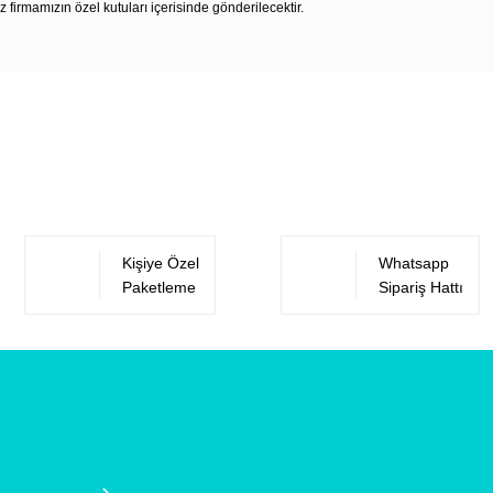
z firmamızın özel kutuları içerisinde gönderilecektir.
Bu ürüne ilk yorumu siz yapın!
Yorum Yaz
Kişiye Özel
Whatsapp
Paketleme
Sipariş Hattı