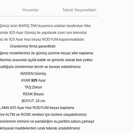
Yorumlar
Taksit Seçenekleri
ünüz ürün BARIŞ TAKI kuyumcu ustaları tarafından Altın
tesinde 925 Ayar Gümüş ile yapılarak üzeri son teknoloji
miz ile 925 Ayar Has beyaz RODYUM kaplanmaktadır.
Ürünlerimiz firma garantilidir.
tığımız modellerimiz ile gümüş üzerine beyaz altın kaplama
erimiz arasında işçilik,kalite ve görüntü olarak fark yoktur.
atlığıyla ürünlerimizi tercih ve tavsiye edebilirsiniz
MADEN:Gümüş
AYAR:
925
Ayar
TAŞ:Zirkon
RENK:Beyaz
BOYUT: 18 cm
LAMA:925 Ayar Has RODYUM beyaz kaplama
öre ALTIN ve ROSE renkleri için bizlere ulaşabilirsiniz)
rünlerinin ömrünü ve parlaklığını su,parfüm,sabun,çamaşır
kimyasal maddelerden uzak tutarak uzatabilirsiniz