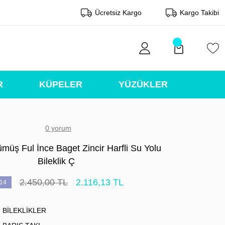
Ücretsiz Kargo
Kargo Takibi
R
KÜPELER
YÜZÜKLER
0 yorum
müş Ful İnce Baget Zincir Harfli Su Yolu
Bileklik Ç
2.450,00 TL
2.116,13 TL
14
BİLEKLİKLER