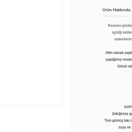
Ürün Hakkında
Resmini gördüğ
işçiliği kali
sistemleri
Altın olarak yap
yaptığımız modell
Gönül rah
KAP
(İsteğinize g
Tüm gümüş takı ü
suyu ve 