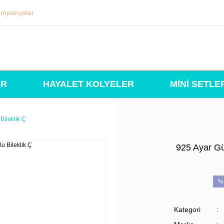
mpanyalar
ER
HAYALET KOLYELER
MİNİ SETLE
Bileklik Ç
925 Ayar Gü
%
Kategori