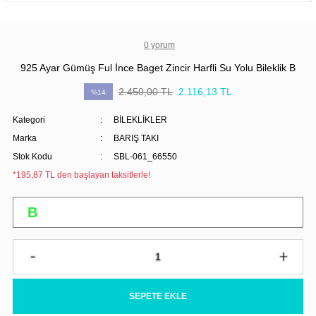
0 yorum
925 Ayar Gümüş Ful İnce Baget Zincir Harfli Su Yolu Bileklik B
2.450,00 TL
2.116,13 TL
%14
Kategori
BİLEKLİKLER
Marka
BARIŞ TAKI
Stok Kodu
SBL-061_66550
*195,87 TL den başlayan taksitlerle!
SEPETE EKLE