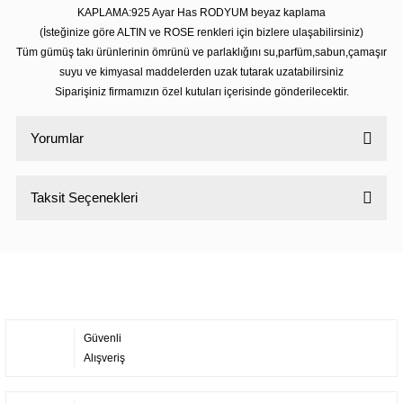
KAPLAMA:925 Ayar Has RODYUM beyaz kaplama
(İsteğinize göre ALTIN ve ROSE renkleri için bizlere ulaşabilirsiniz)
Tüm gümüş takı ürünlerinin ömrünü ve parlaklığını su,parfüm,sabun,çamaşır
suyu ve kimyasal maddelerden uzak tutarak uzatabilirsiniz
Siparişiniz firmamızın özel kutuları içerisinde gönderilecektir.
Yorumlar
Taksit Seçenekleri
Bu ürüne ilk yorumu siz yapın!
Yorum Yaz
Güvenli
Alışveriş