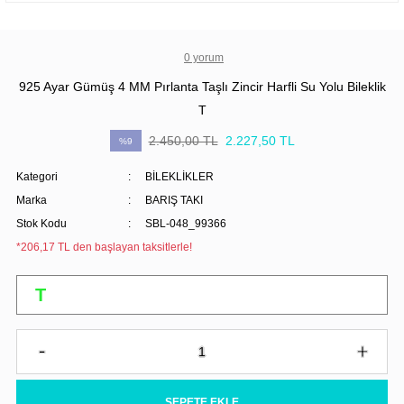
0 yorum
925 Ayar Gümüş 4 MM Pırlanta Taşlı Zincir Harfli Su Yolu Bileklik
T
2.450,00 TL
2.227,50 TL
%9
Kategori
BİLEKLİKLER
Marka
BARIŞ TAKI
Stok Kodu
SBL-048_99366
*206,17 TL den başlayan taksitlerle!
SEPETE EKLE