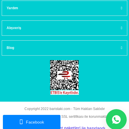
Yardım
Alışveriş
Blog
Copyright 2022 baristaki.com - Tüm Hakları Saklıdır
Kredi kartı bilgileriniz 256bit SSL sertifikası ile korunmaktadır.
Facebook
ideasoft
ile
e-