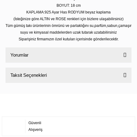
BOYUT: 18 cm
KAPLAMA:925 Ayar Has RODYUM beyaz kaplama
(İsteğinize göre ALTIN ve ROSE renkleri için bizlere ulaşabilirsiniz)
Tüm gümüş takı ürünlerinin ömrünü ve parlaklığını su,parfüm,sabun,çamaşır
suyu ve kimyasal maddelerden uzak tutarak uzatabilirsiniz
Siparişiniz firmamızın özel kutuları içerisinde gönderilecektir.
Yorumlar
Taksit Seçenekleri
Bu ürüne ilk yorumu siz yapın!
Yorum Yaz
Güvenli
Alışveriş