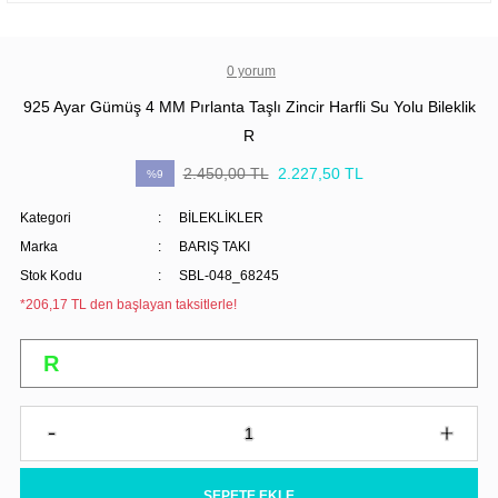
0 yorum
925 Ayar Gümüş 4 MM Pırlanta Taşlı Zincir Harfli Su Yolu Bileklik
R
2.450,00 TL
2.227,50 TL
%9
Kategori
BİLEKLİKLER
Marka
BARIŞ TAKI
Stok Kodu
SBL-048_68245
*206,17 TL den başlayan taksitlerle!
SEPETE EKLE