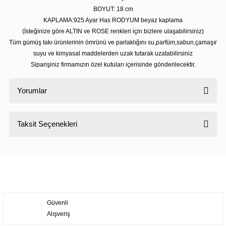
BOYUT: 18 cm
KAPLAMA:925 Ayar Has RODYUM beyaz kaplama
(İsteğinize göre ALTIN ve ROSE renkleri için bizlere ulaşabilirsiniz)
Tüm gümüş takı ürünlerinin ömrünü ve parlaklığını su,parfüm,sabun,çamaşır
suyu ve kimyasal maddelerden uzak tutarak uzatabilirsiniz
Siparişiniz firmamızın özel kutuları içerisinde gönderilecektir.
Yorumlar
Taksit Seçenekleri
Bu ürüne ilk yorumu siz yapın!
Yorum Yaz
Güvenli
Alışveriş