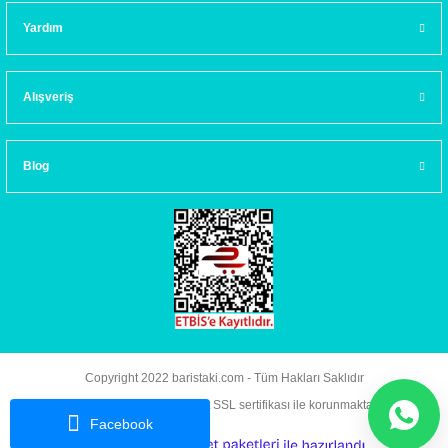
Yardım
Alışveriş
Blog
Copyright 2022 baristaki.com - Tüm Hakları Saklıdır
Kredi kartı bilgileriniz 256bit SSL sertifikası ile korunmaktadır.
Facebook
ideasoft
ile
e-