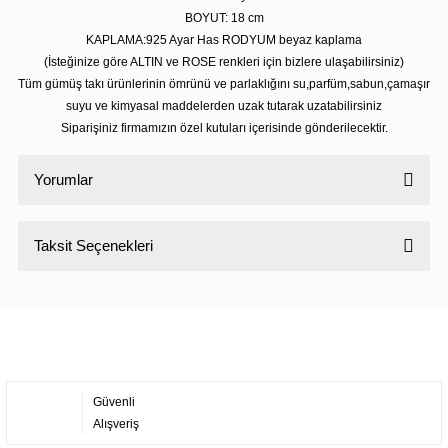
BOYUT: 18 cm
KAPLAMA:925 Ayar Has RODYUM beyaz kaplama
(İsteğinize göre ALTIN ve ROSE renkleri için bizlere ulaşabilirsiniz)
Tüm gümüş takı ürünlerinin ömrünü ve parlaklığını su,parfüm,sabun,çamaşır
suyu ve kimyasal maddelerden uzak tutarak uzatabilirsiniz
Siparişiniz firmamızın özel kutuları içerisinde gönderilecektir.
Yorumlar
Taksit Seçenekleri
Bu ürüne ilk yorumu siz yapın!
Yorum Yaz
Güvenli
Alışveriş