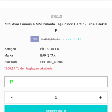
0 yorum
925 Ayar Gümüş 4 MM Pırlanta Taşlı Zincir Harfli Su Yolu Bileklik
P
2.450,00 TL
2.227,50 TL
%9
Kategori
BİLEKLİKLER
Marka
BARIŞ TAKI
Stok Kodu
SBL-048_48504
*206,17 TL den başlayan taksitlerle!
SEPETE EKLE