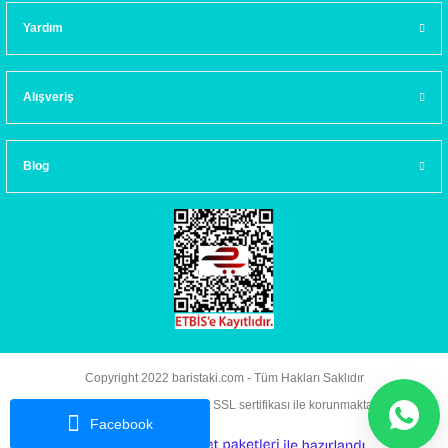
Yardım
Alışveriş
Blog
Copyright 2022 baristaki.com - Tüm Hakları Saklıdır
Kredi kartı bilgileriniz 256bit SSL sertifikası ile korunmaktadır.
Facebook
ideasoft
ile
e-