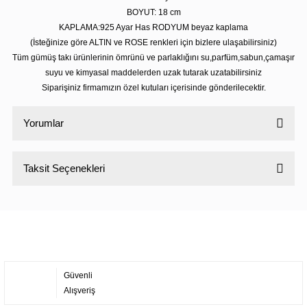
BOYUT: 18 cm
KAPLAMA:925 Ayar Has RODYUM beyaz kaplama
(İsteğinize göre ALTIN ve ROSE renkleri için bizlere ulaşabilirsiniz)
Tüm gümüş takı ürünlerinin ömrünü ve parlaklığını su,parfüm,sabun,çamaşır
suyu ve kimyasal maddelerden uzak tutarak uzatabilirsiniz
Siparişiniz firmamızın özel kutuları içerisinde gönderilecektir.
Yorumlar
Taksit Seçenekleri
Bu ürüne ilk yorumu siz yapın!
Yorum Yaz
Güvenli
Alışveriş