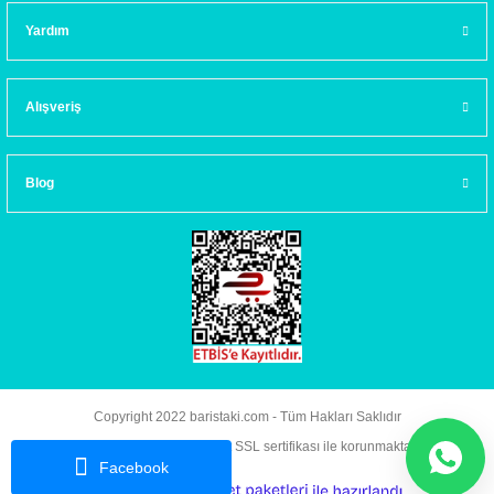
Yardım
Alışveriş
Blog
Copyright 2022 baristaki.com - Tüm Hakları Saklıdır
Kredi kartı bilgileriniz 256bit SSL sertifikası ile korunmaktadır.
Facebook
ideasoft
ile
e-