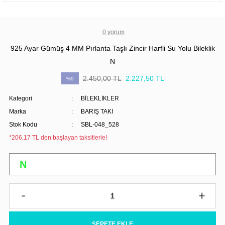
0 yorum
925 Ayar Gümüş 4 MM Pırlanta Taşlı Zincir Harfli Su Yolu Bileklik
N
2.450,00 TL
2.227,50 TL
%9
Kategori
BİLEKLİKLER
Marka
BARIŞ TAKI
Stok Kodu
SBL-048_528
*206,17 TL den başlayan taksitlerle!
SEPETE EKLE