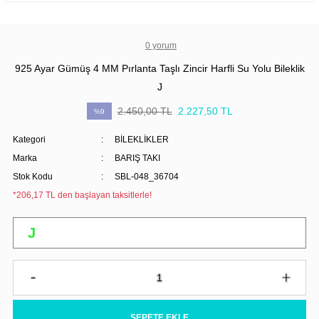
0 yorum
925 Ayar Gümüş 4 MM Pırlanta Taşlı Zincir Harfli Su Yolu Bileklik
J
2.450,00 TL
2.227,50 TL
%9
Kategori
BİLEKLİKLER
Marka
BARIŞ TAKI
Stok Kodu
SBL-048_36704
*206,17 TL den başlayan taksitlerle!
SEPETE EKLE