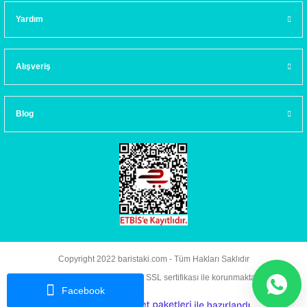
Yardım
Alışveriş
Blog
Copyright 2022 baristaki.com - Tüm Hakları Saklıdır
Kredi kartı bilgileriniz 256bit SSL sertifikası ile korunmaktadır.
Facebook
ideasoft
ile
e-