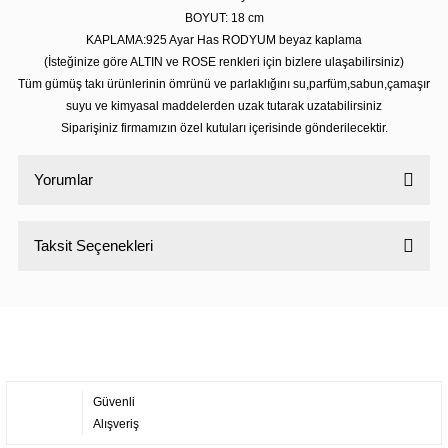
BOYUT: 18 cm
KAPLAMA:925 Ayar Has RODYUM beyaz kaplama
(İsteğinize göre ALTIN ve ROSE renkleri için bizlere ulaşabilirsiniz)
Tüm gümüş takı ürünlerinin ömrünü ve parlaklığını su,parfüm,sabun,çamaşır
suyu ve kimyasal maddelerden uzak tutarak uzatabilirsiniz
Siparişiniz firmamızın özel kutuları içerisinde gönderilecektir.
Yorumlar
Taksit Seçenekleri
Bu ürüne ilk yorumu siz yapın!
Yorum Yaz
Güvenli
Alışveriş