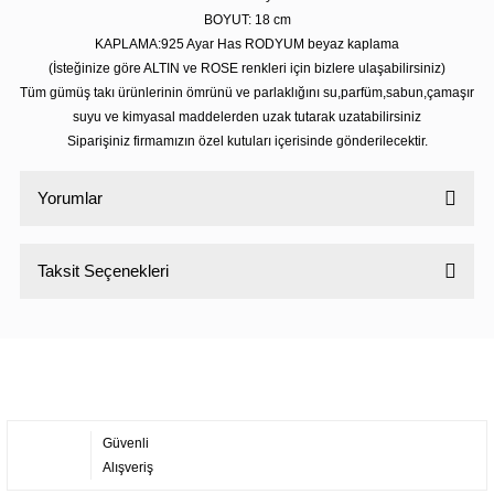
BOYUT: 18 cm
KAPLAMA:925 Ayar Has RODYUM beyaz kaplama
(İsteğinize göre ALTIN ve ROSE renkleri için bizlere ulaşabilirsiniz)
Tüm gümüş takı ürünlerinin ömrünü ve parlaklığını su,parfüm,sabun,çamaşır
suyu ve kimyasal maddelerden uzak tutarak uzatabilirsiniz
Siparişiniz firmamızın özel kutuları içerisinde gönderilecektir.
Yorumlar
Taksit Seçenekleri
Bu ürüne ilk yorumu siz yapın!
Yorum Yaz
Güvenli
Alışveriş