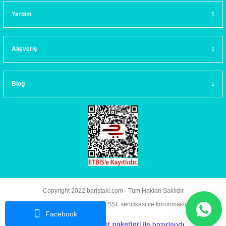
Yardım
Alışveriş
Blog
Copyright 2022 baristaki.com - Tüm Hakları Saklıdır
Kredi kartı bilgileriniz 256bit SSL sertifikası ile korunmaktadır.
Facebook
ideasoft
ile
e-