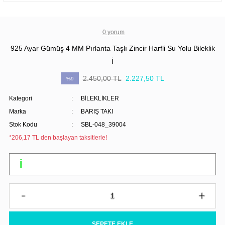
0 yorum
925 Ayar Gümüş 4 MM Pırlanta Taşlı Zincir Harfli Su Yolu Bileklik
İ
2.450,00 TL
2.227,50 TL
%9
Kategori
BİLEKLİKLER
Marka
BARIŞ TAKI
Stok Kodu
SBL-048_39004
*206,17 TL den başlayan taksitlerle!
SEPETE EKLE