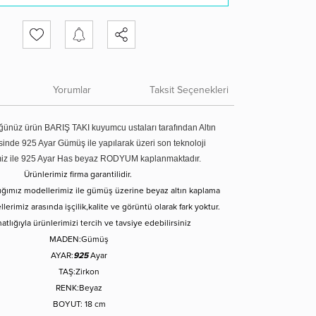
Yorumlar
Taksit Seçenekleri
ünüz ürün BARIŞ TAKI kuyumcu ustaları tarafından Altın
tesinde 925 Ayar Gümüş ile yapılarak üzeri son teknoloji
miz ile 925 Ayar Has beyaz RODYUM kaplanmaktadır.
Ürünlerimiz firma garantilidir.
tığımız modellerimiz ile gümüş üzerine beyaz altın kaplama
erimiz arasında işçilik,kalite ve görüntü olarak fark yoktur.
atlığıyla ürünlerimizi tercih ve tavsiye edebilirsiniz
MADEN:Gümüş
AYAR:
925
Ayar
TAŞ:Zirkon
RENK:Beyaz
BOYUT: 18 cm