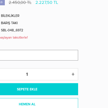
2.450,00 TL
2.227,50 TL
%9
BİLEKLİKLER
BARIŞ TAKI
SBL-048_6972
aşlayan taksitlerle!
SEPETE EKLE
HEMEN AL