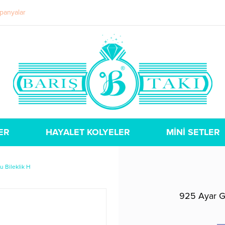
panyalar
ER
HAYALET KOLYELER
MİNİ SETLER
u Bileklik H
925 Ayar Gü