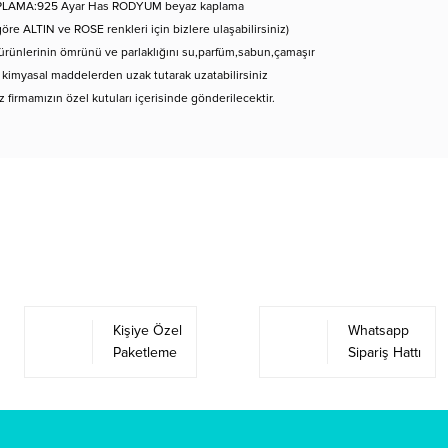
LAMA:925 Ayar Has RODYUM beyaz kaplama
göre ALTIN ve ROSE renkleri için bizlere ulaşabilirsiniz)
rünlerinin ömrünü ve parlaklığını su,parfüm,sabun,çamaşır
 kimyasal maddelerden uzak tutarak uzatabilirsiniz
iz firmamızın özel kutuları içerisinde gönderilecektir.
Bu ürüne ilk yorumu siz yapın!
Yorum Yaz
Kişiye Özel
Whatsapp
Paketleme
Sipariş Hattı