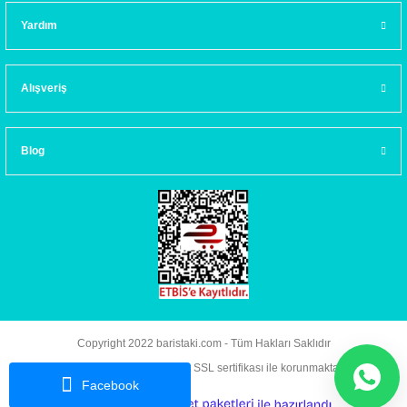
Yardım
Alışveriş
Blog
Copyright 2022 baristaki.com - Tüm Hakları Saklıdır
Kredi kartı bilgileriniz 256bit SSL sertifikası ile korunmaktadır.
Facebook
ideasoft
ile
e-