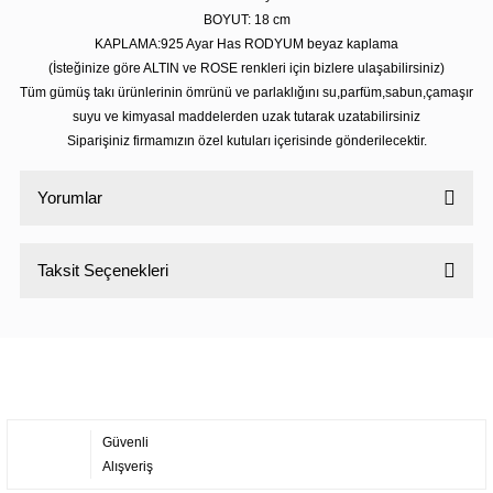
BOYUT: 18 cm
KAPLAMA:925 Ayar Has RODYUM beyaz kaplama
(İsteğinize göre ALTIN ve ROSE renkleri için bizlere ulaşabilirsiniz)
Tüm gümüş takı ürünlerinin ömrünü ve parlaklığını su,parfüm,sabun,çamaşır
suyu ve kimyasal maddelerden uzak tutarak uzatabilirsiniz
Siparişiniz firmamızın özel kutuları içerisinde gönderilecektir.
Yorumlar
Taksit Seçenekleri
Bu ürüne ilk yorumu siz yapın!
Yorum Yaz
Güvenli
Alışveriş