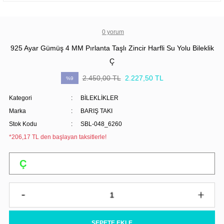
0 yorum
925 Ayar Gümüş 4 MM Pırlanta Taşlı Zincir Harfli Su Yolu Bileklik
Ç
2.450,00 TL
2.227,50 TL
%9
Kategori
BİLEKLİKLER
Marka
BARIŞ TAKI
Stok Kodu
SBL-048_6260
*206,17 TL den başlayan taksitlerle!
SEPETE EKLE