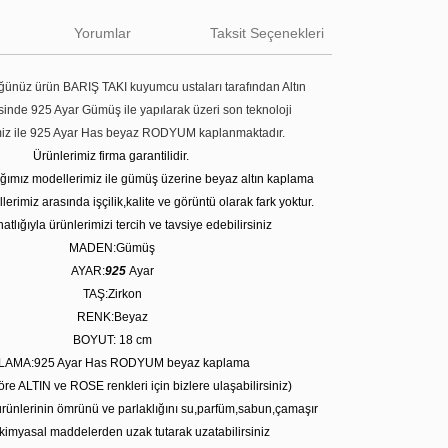
Yorumlar
Taksit Seçenekleri
ünüz ürün BARIŞ TAKI kuyumcu ustaları tarafından Altın
tesinde 925 Ayar Gümüş ile yapılarak üzeri son teknoloji
miz ile 925 Ayar Has beyaz RODYUM kaplanmaktadır.
Ürünlerimiz firma garantilidir.
tığımız modellerimiz ile gümüş üzerine beyaz altın kaplama
erimiz arasında işçilik,kalite ve görüntü olarak fark yoktur.
atlığıyla ürünlerimizi tercih ve tavsiye edebilirsiniz
MADEN:Gümüş
AYAR:
925
Ayar
TAŞ:Zirkon
RENK:Beyaz
BOYUT: 18 cm
LAMA:925 Ayar Has RODYUM beyaz kaplama
öre ALTIN ve ROSE renkleri için bizlere ulaşabilirsiniz)
rünlerinin ömrünü ve parlaklığını su,parfüm,sabun,çamaşır
kimyasal maddelerden uzak tutarak uzatabilirsiniz