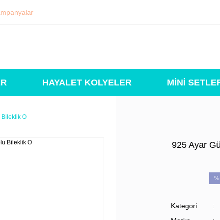
mpanyalar
ER
HAYALET KOLYELER
MİNİ SETLE
 Bileklik O
925 Ayar Güm
%
Kategori