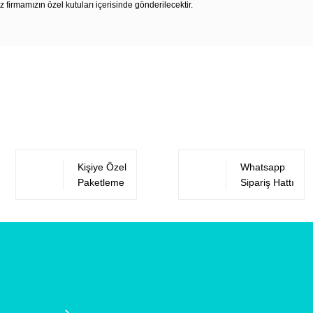
z firmamızın özel kutuları içerisinde gönderilecektir.
Bu ürüne ilk yorumu siz yapın!
Yorum Yaz
Kişiye Özel
Whatsapp
Paketleme
Sipariş Hattı