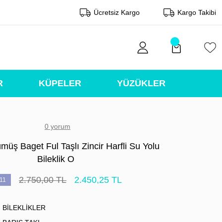
Ücretsiz Kargo
Kargo Takibi
R
KÜPELER
YÜZÜKLER
0 yorum
üş Baget Ful Taşlı Zincir Harfli Su Yolu
Bileklik O
2.750,00 TL
2.450,25 TL
11
BİLEKLİKLER