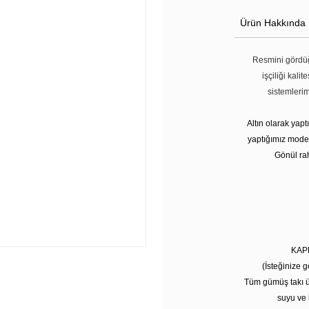
Ürün Hakkında
Resmini gördüğ
işçiliği kali
sistemleri
Altın olarak yap
yaptığımız modell
Gönül rah
KAP
(İsteğinize g
Tüm gümüş takı ü
suyu ve 