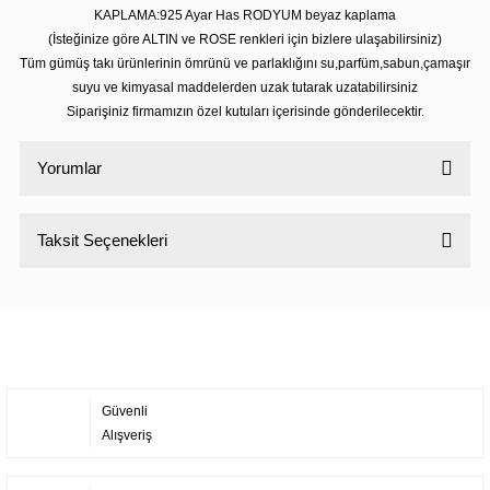
KAPLAMA:925 Ayar Has RODYUM beyaz kaplama
(İsteğinize göre ALTIN ve ROSE renkleri için bizlere ulaşabilirsiniz)
Tüm gümüş takı ürünlerinin ömrünü ve parlaklığını su,parfüm,sabun,çamaşır
suyu ve kimyasal maddelerden uzak tutarak uzatabilirsiniz
Siparişiniz firmamızın özel kutuları içerisinde gönderilecektir.
Yorumlar
Taksit Seçenekleri
Bu ürüne ilk yorumu siz yapın!
Yorum Yaz
Güvenli
Alışveriş