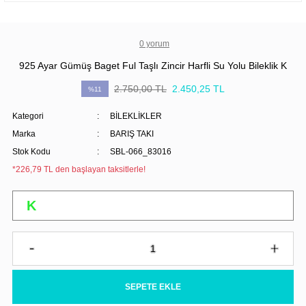
0 yorum
925 Ayar Gümüş Baget Ful Taşlı Zincir Harfli Su Yolu Bileklik K
2.750,00 TL
2.450,25 TL
%11
Kategori
BİLEKLİKLER
Marka
BARIŞ TAKI
Stok Kodu
SBL-066_83016
*226,79 TL den başlayan taksitlerle!
SEPETE EKLE