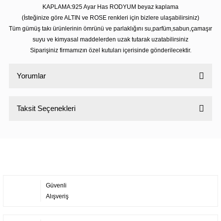
KAPLAMA:925 Ayar Has RODYUM beyaz kaplama
(İsteğinize göre ALTIN ve ROSE renkleri için bizlere ulaşabilirsiniz)
Tüm gümüş takı ürünlerinin ömrünü ve parlaklığını su,parfüm,sabun,çamaşır
suyu ve kimyasal maddelerden uzak tutarak uzatabilirsiniz
Siparişiniz firmamızın özel kutuları içerisinde gönderilecektir.
Yorumlar
Taksit Seçenekleri
Bu ürüne ilk yorumu siz yapın!
Yorum Yaz
Güvenli
Alışveriş