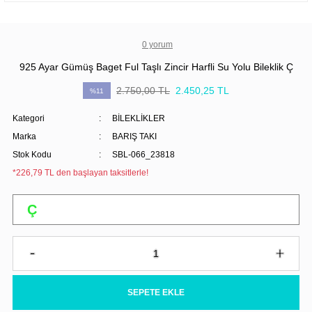
0 yorum
925 Ayar Gümüş Baget Ful Taşlı Zincir Harfli Su Yolu Bileklik Ç
2.750,00 TL
2.450,25 TL
%11
Kategori
BİLEKLİKLER
Marka
BARIŞ TAKI
Stok Kodu
SBL-066_23818
*226,79 TL den başlayan taksitlerle!
SEPETE EKLE