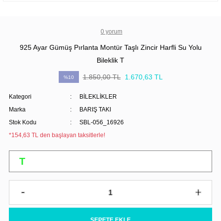
0 yorum
925 Ayar Gümüş Pırlanta Montür Taşlı Zincir Harfli Su Yolu
Bileklik T
1.850,00 TL
1.670,63 TL
%10
Kategori
BİLEKLİKLER
Marka
BARIŞ TAKI
Stok Kodu
SBL-056_16926
*154,63 TL den başlayan taksitlerle!
SEPETE EKLE