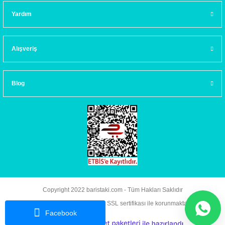
Yardım
Alışveriş
Blog
Copyright 2022 baristaki.com - Tüm Hakları Saklıdır
Kredi kartı bilgileriniz 256bit SSL sertifikası ile korunmaktadır.
Facebook
ideasoft
ile
e-