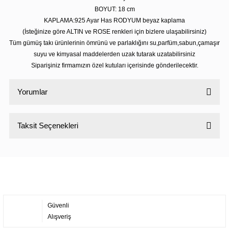
BOYUT: 18 cm
KAPLAMA:925 Ayar Has RODYUM beyaz kaplama
(İsteğinize göre ALTIN ve ROSE renkleri için bizlere ulaşabilirsiniz)
Tüm gümüş takı ürünlerinin ömrünü ve parlaklığını su,parfüm,sabun,çamaşır
suyu ve kimyasal maddelerden uzak tutarak uzatabilirsiniz
Siparişiniz firmamızın özel kutuları içerisinde gönderilecektir.
Yorumlar
Taksit Seçenekleri
Bu ürüne ilk yorumu siz yapın!
Yorum Yaz
Güvenli
Alışveriş