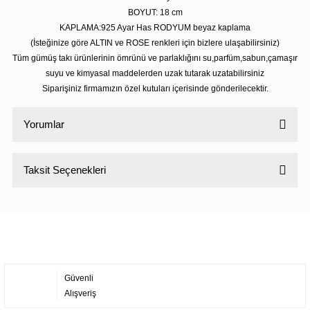
BOYUT: 18 cm
KAPLAMA:925 Ayar Has RODYUM beyaz kaplama
(İsteğinize göre ALTIN ve ROSE renkleri için bizlere ulaşabilirsiniz)
Tüm gümüş takı ürünlerinin ömrünü ve parlaklığını su,parfüm,sabun,çamaşır
suyu ve kimyasal maddelerden uzak tutarak uzatabilirsiniz
Siparişiniz firmamızın özel kutuları içerisinde gönderilecektir.
Yorumlar
Taksit Seçenekleri
Bu ürüne ilk yorumu siz yapın!
Yorum Yaz
Güvenli
Alışveriş