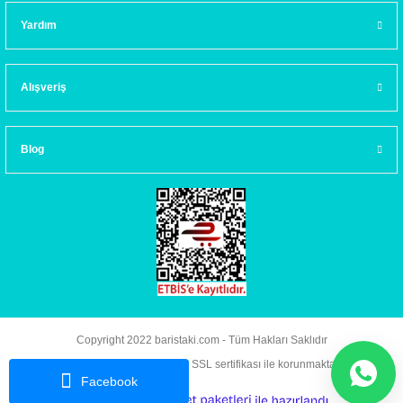
Yardım
Alışveriş
Blog
Copyright 2022 baristaki.com - Tüm Hakları Saklıdır
Kredi kartı bilgileriniz 256bit SSL sertifikası ile korunmaktadır.
Facebook
ideasoft
ile
e-