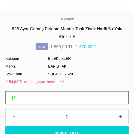
0 yorum
925 Ayar Gümüş Pırlanta Montür Taşlı Zincir Harfli Su Yolu
Bileklik P
1.850,00 TL
1.670,63 TL
%10
Kategori
BİLEKLİKLER
Marka
BARIŞ TAKI
Stok Kodu
SBL-056_7529
*154,63 TL den başlayan taksitlerle!
SEPETE EKLE