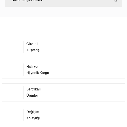
Bu ürüne ilk yorumu siz yapın!
Yorum Yaz
Güvenli
Alışveriş
Hızlı ve
Hijyenik Kargo
Sertifikalı
Ürünler
Değişim
Kolaylığı