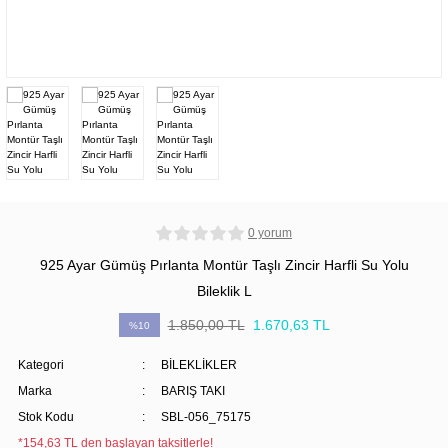
0 yorum
925 Ayar Gümüş Pırlanta Montür Taşlı Zincir Harfli Su Yolu
Bileklik L
1.850,00 TL
1.670,63 TL
%10
Kategori
BİLEKLİKLER
Marka
BARIŞ TAKI
Stok Kodu
SBL-056_75175
*154,63 TL den başlayan taksitlerle!