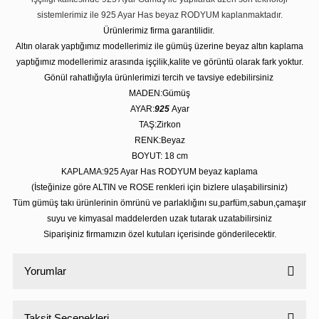
sistemlerimiz ile 925 Ayar Has beyaz RODYUM kaplanmaktadır.
Ürünlerimiz firma garantilidir.
Altın olarak yaptığımız modellerimiz ile gümüş üzerine beyaz altın kaplama
yaptığımız modellerimiz arasında işçilik,kalite ve görüntü olarak fark yoktur.
Gönül rahatlığıyla ürünlerimizi tercih ve tavsiye edebilirsiniz
MADEN:Gümüş
AYAR:
925
Ayar
TAŞ:Zirkon
RENK:Beyaz
BOYUT: 18 cm
KAPLAMA:925 Ayar Has RODYUM beyaz kaplama
(İsteğinize göre ALTIN ve ROSE renkleri için bizlere ulaşabilirsiniz)
Tüm gümüş takı ürünlerinin ömrünü ve parlaklığını su,parfüm,sabun,çamaşır
suyu ve kimyasal maddelerden uzak tutarak uzatabilirsiniz
Siparişiniz firmamızın özel kutuları içerisinde gönderilecektir.
Yorumlar
Taksit Seçenekleri