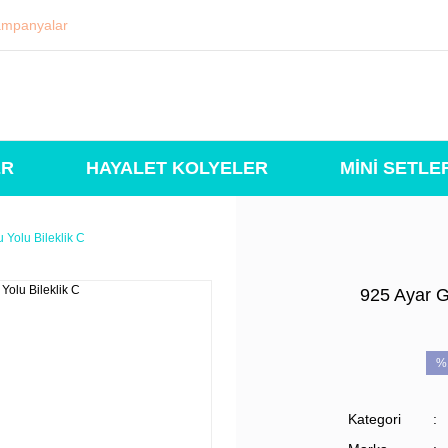
mpanyalar
ER
HAYALET KOLYELER
MİNİ SETLE
 Yolu Bileklik C
925 Ayar Gü
%
Kategori