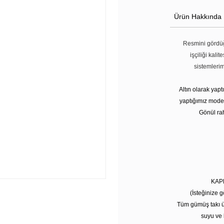
Ürün Hakkında
Resmini gördüğ
işçiliği kali
sistemleri
Altın olarak yap
yaptığımız modell
Gönül rah
KAP
(İsteğinize g
Tüm gümüş takı ü
suyu ve 