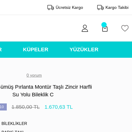
Ücretsiz Kargo
Kargo Takibi
R
KÜPELER
YÜZÜKLER
0 yorum
müş Pırlanta Montür Taşlı Zincir Harfli
Su Yolu Bileklik C
1.850,00 TL
1.670,63 TL
10
BİLEKLİKLER