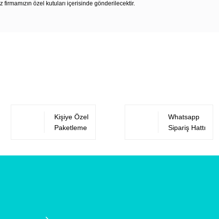
z firmamızın özel kutuları içerisinde gönderilecektir.
Bu ürüne ilk yorumu siz yapın!
Yorum Yaz
Kişiye Özel
Whatsapp
Paketleme
Sipariş Hattı