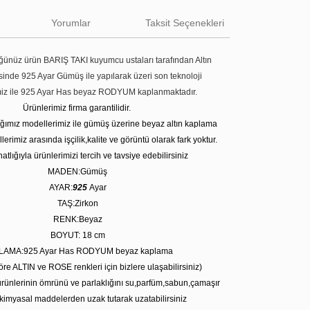
Yorumlar
Taksit Seçenekleri
ünüz ürün BARIŞ TAKI kuyumcu ustaları tarafından Altın
tesinde 925 Ayar Gümüş ile yapılarak üzeri son teknoloji
miz ile 925 Ayar Has beyaz RODYUM kaplanmaktadır.
Ürünlerimiz firma garantilidir.
tığımız modellerimiz ile gümüş üzerine beyaz altın kaplama
erimiz arasında işçilik,kalite ve görüntü olarak fark yoktur.
atlığıyla ürünlerimizi tercih ve tavsiye edebilirsiniz
MADEN:Gümüş
AYAR:
925
Ayar
TAŞ:Zirkon
RENK:Beyaz
BOYUT: 18 cm
LAMA:925 Ayar Has RODYUM beyaz kaplama
öre ALTIN ve ROSE renkleri için bizlere ulaşabilirsiniz)
rünlerinin ömrünü ve parlaklığını su,parfüm,sabun,çamaşır
kimyasal maddelerden uzak tutarak uzatabilirsiniz